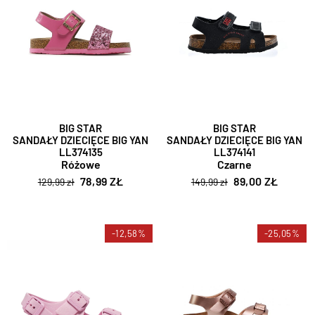
BIG STAR
BIG STAR
SANDAŁY DZIECIĘCE BIG YAN
SANDAŁY DZIECIĘCE BIG YAN
LL374135
LL374141
Różowe
Czarne
78,99 ZŁ
89,00 ZŁ
129,99 zł
149,99 zł
-12,58%
-25,05%