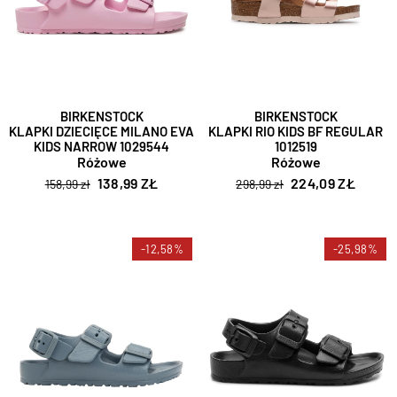
BIRKENSTOCK
BIRKENSTOCK
KLAPKI DZIECIĘCE MILANO EVA
KLAPKI RIO KIDS BF REGULAR
KIDS NARROW 1029544
1012519
Różowe
Różowe
138,99 ZŁ
224,09 ZŁ
158,99 zł
298,99 zł
-12,58%
-25,98%