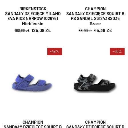
BIRKENSTOCK
CHAMPION
SANDAŁY DZIECIĘCE MILANO
SANDAŁY DZIECIĘCE SQUIRT B
EVA KIDS NARROW 1026751
PS SANDAL S31243BS035
Niebieskie
Szare
125,09 ZŁ
45,38 ZŁ
168,99 zł
88,99 zł
-49%
-40%
CHAMPION
CHAMPION
SANDAŁY DZIECIĘCE SQUIRT B
SANDAŁY DZIECIĘCE SQUIRT B