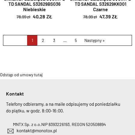
TD SANDAL S32629BS036
TD SANDAL S32629KK001
Niebieskie
Czarne
40,28 ZŁ
47,39 ZŁ
78,99 zł
78,99 zł
1
2
3
…
5
Następny »
Odstąp od umowy tutaj
Kontakt
Telefony odbieramy, a na maile odpisujemy od poniedziałku
do piątku, w godz. 8:00-16:00.
MNTX Sp. z o.o.
NIP 8393226193, REGON 520508894
kontakt@monotox.pl