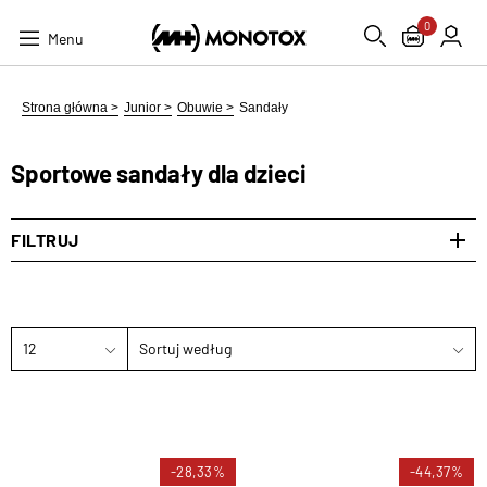
0
Menu
Strona główna >
Junior >
Obuwie >
Sandały
Sportowe sandały dla dzieci
FILTRUJ
12
Sortuj według
-28,33%
-44,37%