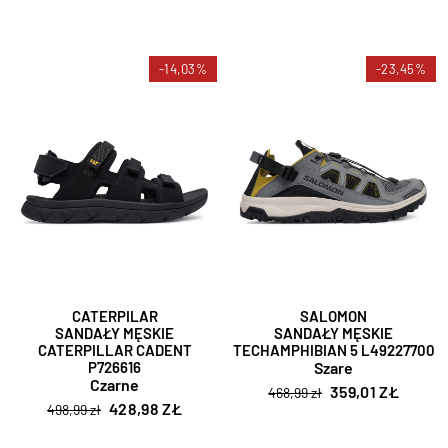
-14,03%
-23,45%
CATERPILAR
SALOMON
SANDAŁY MĘSKIE
SANDAŁY MĘSKIE
CATERPILLAR CADENT
TECHAMPHIBIAN 5 L49227700
P726616
Szare
Czarne
359,01 ZŁ
468,99 zł
428,98 ZŁ
498,99 zł