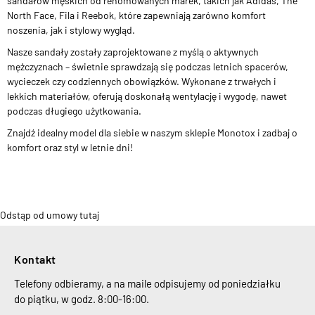
sandałów męskich od renomowanych marek, takich jak Adidas, The
North Face, Fila i Reebok, które zapewniają zarówno komfort
noszenia, jak i stylowy wygląd.
Nasze sandały zostały zaprojektowane z myślą o aktywnych
mężczyznach – świetnie sprawdzają się podczas letnich spacerów,
wycieczek czy codziennych obowiązków. Wykonane z trwałych i
lekkich materiałów, oferują doskonałą wentylację i wygodę, nawet
podczas długiego użytkowania.
Znajdź idealny model dla siebie w naszym sklepie Monotox i zadbaj o
komfort oraz styl w letnie dni!
Odstąp od umowy tutaj
Kontakt
Telefony odbieramy, a na maile odpisujemy od poniedziałku
do piątku, w godz. 8:00-16:00.