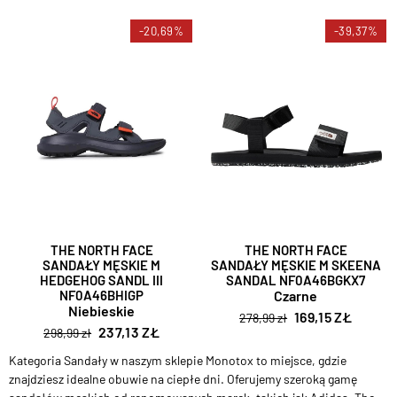
-20,69%
-39,37%
THE NORTH FACE
THE NORTH FACE
SANDAŁY MĘSKIE M
SANDAŁY MĘSKIE M SKEENA
HEDGEHOG SANDL III
SANDAL NF0A46BGKX7
NF0A46BHIGP
Czarne
Niebieskie
169,15 ZŁ
278,99 zł
237,13 ZŁ
298,99 zł
Kategoria Sandały w naszym sklepie Monotox to miejsce, gdzie
znajdziesz idealne obuwie na ciepłe dni. Oferujemy szeroką gamę