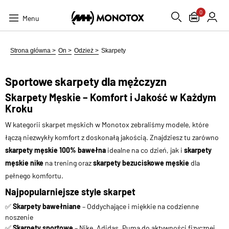
0
Menu
Strona główna >
On >
Odzież >
Skarpety
Sportowe skarpety dla mężczyzn
Skarpety Męskie – Komfort i Jakość w Każdym
Kroku
W kategorii skarpet męskich w Monotox zebraliśmy modele, które
łączą niezwykły komfort z doskonałą jakością. Znajdziesz tu zarówno
skarpety męskie 100% bawełna
idealne na co dzień, jak i
skarpety
męskie nike
na trening oraz
skarpety bezuciskowe męskie
dla
pełnego komfortu.
Najpopularniejsze style skarpet
✅
Skarpety bawełniane
– Oddychające i miękkie na codzienne
noszenie
✅
Skarpety sportowe
– Nike, Adidas, Puma do aktywności fizycznej