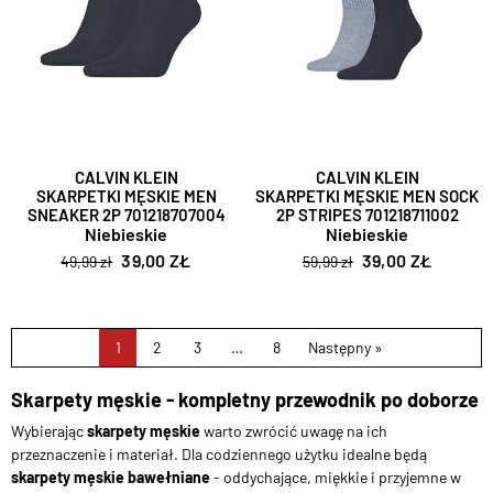
CALVIN KLEIN
CALVIN KLEIN
SKARPETKI MĘSKIE MEN
SKARPETKI MĘSKIE MEN SOCK
SNEAKER 2P 701218707004
2P STRIPES 701218711002
Niebieskie
Niebieskie
39,00 ZŁ
39,00 ZŁ
49,99 zł
59,99 zł
1
2
3
…
8
Następny »
Skarpety męskie - kompletny przewodnik po doborze
Wybierając
skarpety męskie
warto zwrócić uwagę na ich
przeznaczenie i materiał. Dla codziennego użytku idealne będą
skarpety męskie bawełniane
- oddychające, miękkie i przyjemne w