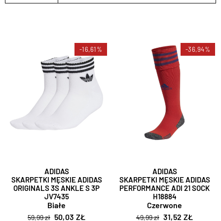
-16,61%
-36,94%
ADIDAS
ADIDAS
SKARPETKI MĘSKIE ADIDAS
SKARPETKI MĘSKIE ADIDAS
ORIGINALS 3S ANKLE S 3P
PERFORMANCE ADI 21 SOCK
JV7435
H18884
Białe
Czerwone
50,03 ZŁ
31,52 ZŁ
59,99 zł
49,99 zł