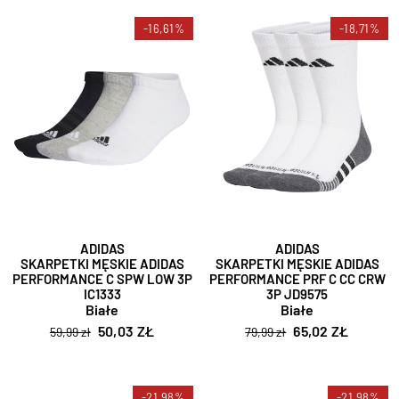
-16,61%
-18,71%
ADIDAS
ADIDAS
SKARPETKI MĘSKIE ADIDAS
SKARPETKI MĘSKIE ADIDAS
PERFORMANCE C SPW LOW 3P
PERFORMANCE PRF C CC CRW
IC1333
3P JD9575
Białe
Białe
50,03 ZŁ
65,02 ZŁ
59,99 zł
79,99 zł
-21,98%
-21,98%