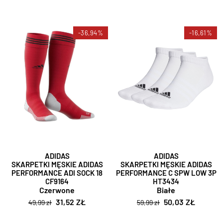
-36,94%
-16,61%
ADIDAS
ADIDAS
SKARPETKI MĘSKIE ADIDAS
SKARPETKI MĘSKIE ADIDAS
PERFORMANCE ADI SOCK 18
PERFORMANCE C SPW LOW 3P
CF9164
HT3434
Czerwone
Białe
31,52 ZŁ
50,03 ZŁ
49,99 zł
59,99 zł