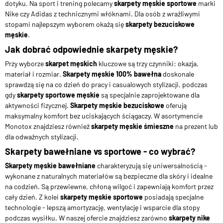
dotyku. Na sport i trening polecamy
skarpety męskie sportowe
marki
Nike czy Adidas z technicznymi włóknami. Dla osób z wrażliwymi
stopami najlepszym wyborem okażą się
skarpety bezuciskowe
męskie
.
Jak dobrać odpowiednie skarpety męskie?
Przy wyborze
skarpet męskich
kluczowe są trzy czynniki: okazja,
materiał i rozmiar.
Skarpety męskie 100% bawełna
doskonale
sprawdzą się na co dzień do pracy i casualowych stylizacji, podczas
gdy
skarpety sportowe męskie
są specjalnie zaprojektowane dla
aktywności fizycznej.
Skarpety męskie bezuciskowe
oferują
maksymalny komfort bez uciskających ściągaczy. W asortymencie
Monotox znajdziesz również
skarpety męskie śmieszne
na prezent lub
dla odważnych stylizacji.
Skarpety bawełniane vs sportowe - co wybrać?
Skarpety męskie bawełniane
charakteryzują się uniwersalnością -
wykonane z naturalnych materiałów są bezpieczne dla skóry i idealne
na codzień. Są przewiewne, chłoną wilgoć i zapewniają komfort przez
cały dzień. Z kolei
skarpety męskie sportowe
posiadają specjalne
technologie - lepszą amortyzację, wentylację i wsparcie dla stopy
podczas wysiłku. W naszej ofercie znajdziesz zarówno
skarpety nike