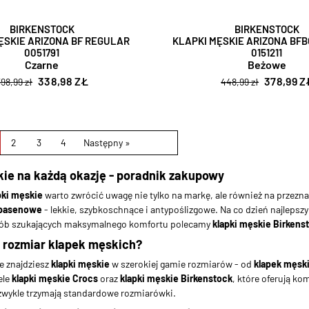
BIRKENSTOCK
BIRKENSTOCK
ĘSKIE ARIZONA BF REGULAR
KLAPKI MĘSKIE ARIZONA BF
0051791
0151211
Czarne
Beżowe
338,98 ZŁ
378,99 Z
398,99 zł
448,99 zł
2
3
4
Następny »
kie na każdą okazję - poradnik zakupowy
pki męskie
warto zwrócić uwagę nie tylko na markę, ale również na przezn
 basenowe
- lekkie, szybkoschnące i antypoślizgowe. Na co dzień najlep
sób szukających maksymalnego komfortu polecamy
klapki męskie Birkens
 rozmiar klapek męskich?
ie znajdziesz
klapki męskie
w szerokiej gamie rozmiarów - od
klapek męsk
ele
klapki męskie Crocs
oraz
klapki męskie Birkenstock
, które oferują k
wykle trzymają standardowe rozmiarówki.