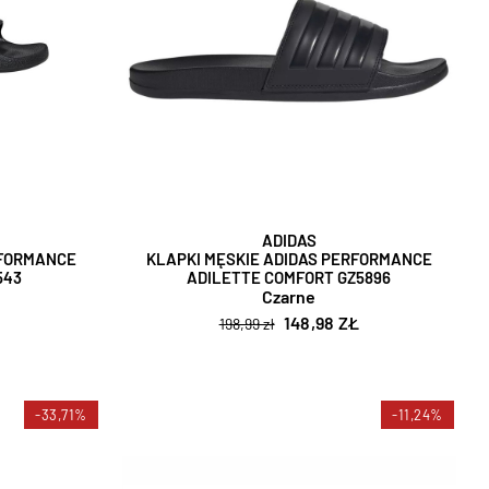
ADIDAS
RFORMANCE
KLAPKI MĘSKIE ADIDAS PERFORMANCE
543
ADILETTE COMFORT GZ5896
Czarne
Ł
148,98 ZŁ
198,99 zł
-33,71%
-11,24%