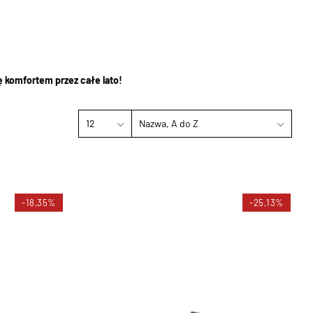
ię komfortem przez całe lato!
12
Nazwa, A do Z
-18,35%
-25,13%