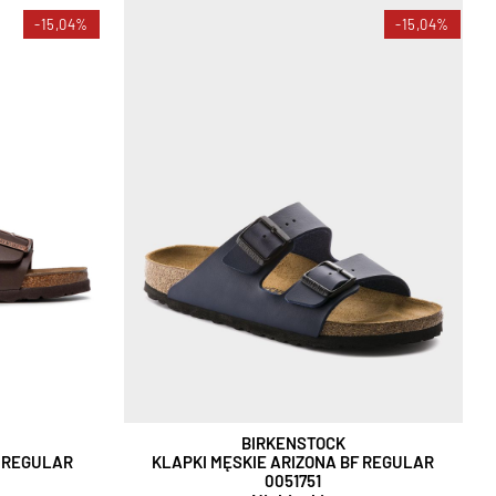
-15,04%
-15,04%
BIRKENSTOCK
F REGULAR
KLAPKI MĘSKIE ARIZONA BF REGULAR
0051751