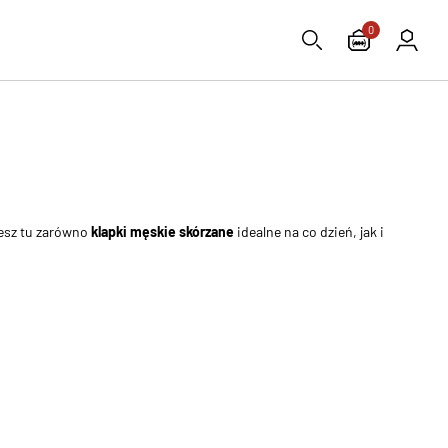
0
iesz tu zarówno
klapki męskie skórzane
idealne na co dzień, jak i