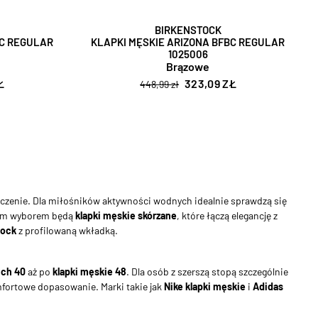
BIRKENSTOCK
BC REGULAR
KLAPKI MĘSKIE ARIZONA BFBC REGULAR
1025006
Brązowe
Ł
323,09 ZŁ
448,99 zł
aczenie. Dla miłośników aktywności wodnych idealnie sprawdzą się
szym wyborem będą
klapki męskie skórzane
, które łączą elegancję z
tock
z profilowaną wkładką.
ich 40
aż po
klapki męskie 48
. Dla osób z szerszą stopą szczególnie
omfortowe dopasowanie. Marki takie jak
Nike klapki męskie
i
Adidas