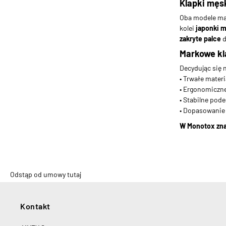
Klapki męs
Oba modele maj
kolei
japonki 
zakryte palce
d
Markowe kl
Decydując się 
• Trwałe mater
• Ergonomiczne
• Stabilne pod
• Dopasowanie
W Monotox znaj
Odstąp od umowy tutaj
Kontakt
H