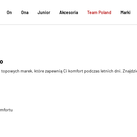
On
Ona
Junior
Akcesoria
Team Poland
Marki
ko
d topowych marek, które zapewnią Ci komfort podczas letnich dni. Znajdz
omfortu