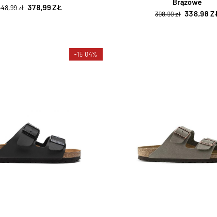
Brązowe
378,99 ZŁ
448,99 zł
338,98 Z
398,99 zł
-15,04%