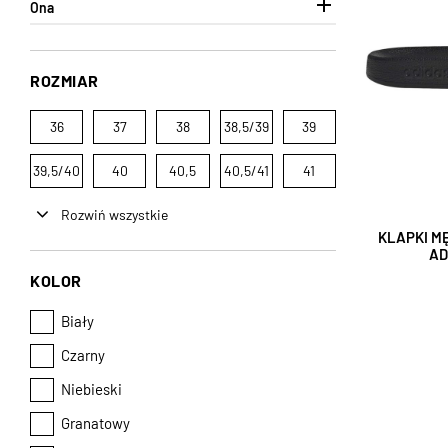

Ona
ROZMIAR
36
37
38
38,5/39
39
39,5/40
40
40,5
40,5/41
41
Rozwiń wszystkie
KLAPKI M
AD
KOLOR
Biały
Czarny
Niebieski
Granatowy