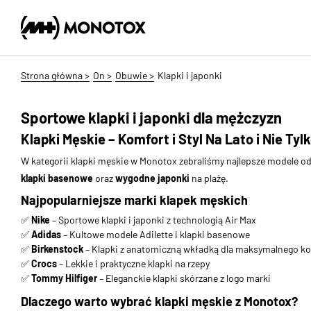
Strona główna >
On >
Obuwie >
Klapki i japonki
Sportowe klapki i japonki dla mężczyzn
Klapki Męskie – Komfort i Styl Na Lato i Nie Tyl
W kategorii klapki męskie w Monotox zebraliśmy najlepsze modele o
klapki basenowe
oraz
wygodne japonki
na plażę.
Najpopularniejsze marki klapek męskich
✅
Nike
– Sportowe klapki i japonki z technologią Air Max
✅
Adidas
– Kultowe modele Adilette i klapki basenowe
✅
Birkenstock
– Klapki z anatomiczną wkładką dla maksymalnego k
✅
Crocs
– Lekkie i praktyczne klapki na rzepy
✅
Tommy Hilfiger
– Eleganckie klapki skórzane z logo marki
Dlaczego warto wybrać klapki męskie z Monotox?