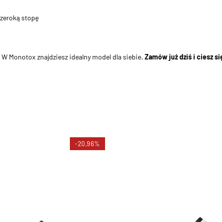
szeroką stopę
? W Monotox znajdziesz idealny model dla siebie.
Zamów już dziś i ciesz s
-20,96%