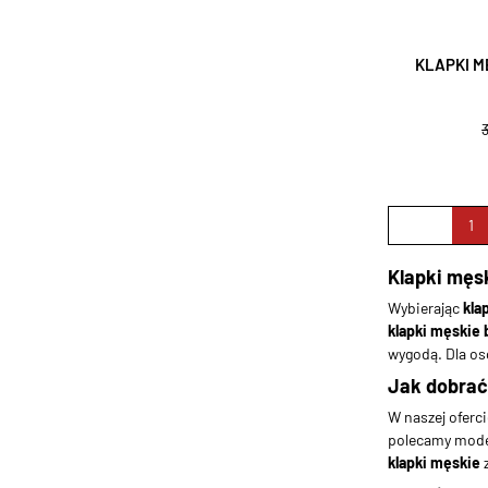
KLAPKI M
1
Klapki męs
Wybierając
kla
klapki męskie
wygodą. Dla o
Jak dobrać
W naszej oferc
polecamy mod
klapki męskie
z