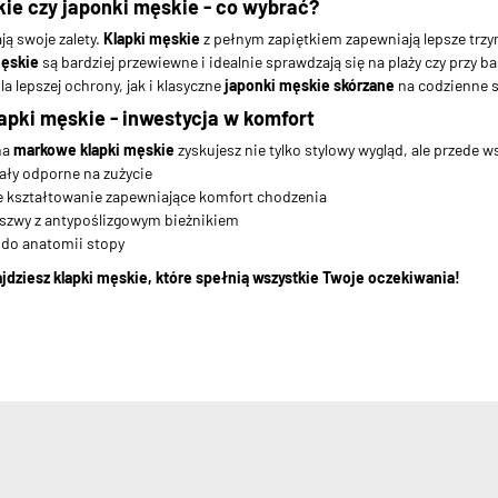
kie czy japonki męskie - co wybrać?
ą swoje zalety.
Klapki męskie
z pełnym zapiętkiem zapewniają lepsze trzy
męskie
są bardziej przewiewne i idealnie sprawdzają się na plaży czy przy
la lepszej ochrony, jak i klasyczne
japonki męskie skórzane
na codzienne st
apki męskie - inwestycja w komfort
na
markowe klapki męskie
zyskujesz nie tylko stylowy wygląd, ale przede 
iały odporne na zużycie
 kształtowanie zapewniające komfort chodzenia
eszwy z antypoślizgowym bieżnikiem
 do anatomii stopy
dziesz klapki męskie, które spełnią wszystkie Twoje oczekiwania!