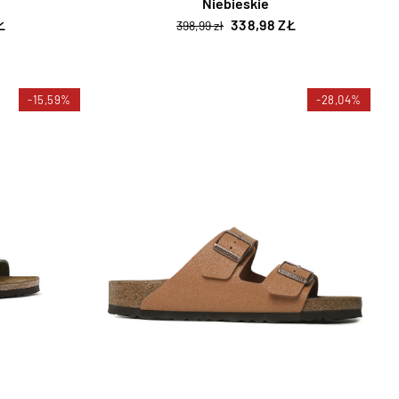
Niebieskie
Ł
338,98 ZŁ
398,99 zł
-15,59%
-28,04%