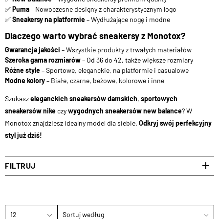
✅
Puma
– Nowoczesne designy z charakterystycznym logo
✅
Sneakersy na platformie
– Wydłużające nogę i modne
Dlaczego warto wybrać sneakersy z Monotox?
Gwarancja jakości
– Wszystkie produkty z trwałych materiałów
Szeroka gama rozmiarów
– Od 36 do 42, także większe rozmiary
Różne style
– Sportowe, eleganckie, na platformie i casualowe
Modne kolory
– Białe, czarne, beżowe, kolorowe i inne
Szukasz
eleganckich sneakersów damskich
,
sportowych
sneakersów nike
czy
wygodnych sneakersów new balance
? W
Monotox znajdziesz idealny model dla siebie.
Odkryj swój perfekcyjny
styl już dziś!
FILTRUJ
12
Sortuj według