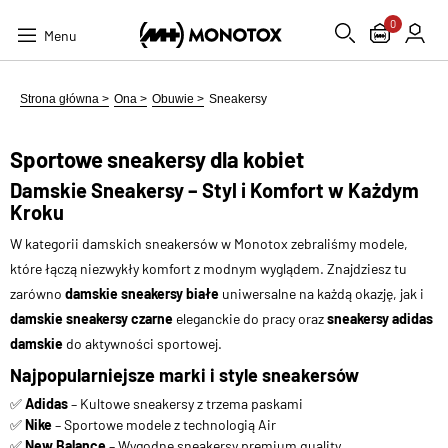
0
Menu
Strona główna >
Ona >
Obuwie >
Sneakersy
Sportowe sneakersy dla kobiet
Damskie Sneakersy – Styl i Komfort w Każdym
Kroku
W kategorii damskich sneakersów w Monotox zebraliśmy modele,
które łączą niezwykły komfort z modnym wyglądem. Znajdziesz tu
zarówno
damskie sneakersy białe
uniwersalne na każdą okazję, jak i
damskie sneakersy czarne
eleganckie do pracy oraz
sneakersy adidas
damskie
do aktywności sportowej.
Najpopularniejsze marki i style sneakersów
✅
Adidas
– Kultowe sneakersy z trzema paskami
✅
Nike
– Sportowe modele z technologią Air
✅
New Balance
– Wygodne sneakersy premium quality