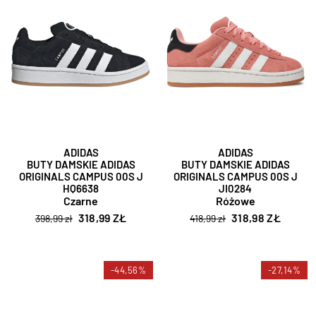
ADIDAS
ADIDAS
BUTY DAMSKIE ADIDAS
BUTY DAMSKIE ADIDAS
ORIGINALS CAMPUS 00S J
ORIGINALS CAMPUS 00S J
HQ6638
JI0284
Czarne
Różowe
318,99 ZŁ
318,98 ZŁ
398,99 zł
418,99 zł
-44,56%
-27,14%