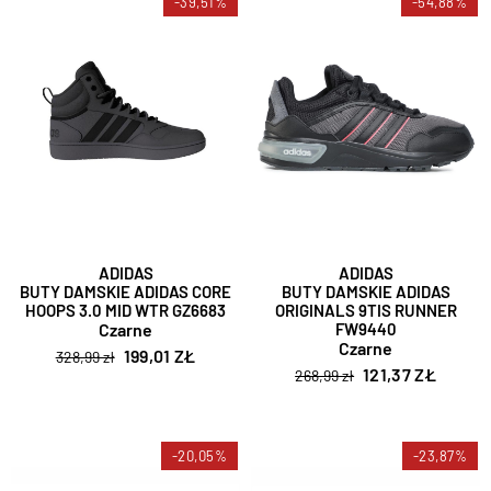
-39,51%
-54,88%
ADIDAS
ADIDAS
BUTY DAMSKIE ADIDAS CORE
BUTY DAMSKIE ADIDAS
HOOPS 3.0 MID WTR GZ6683
ORIGINALS 9TIS RUNNER
Czarne
FW9440
Czarne
199,01 ZŁ
328,99 zł
121,37 ZŁ
268,99 zł
-20,05%
-23,87%