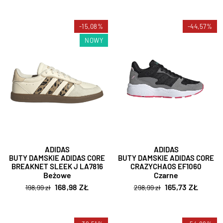
-15,08%
-44,57%
NOWY
ADIDAS
ADIDAS
BUTY DAMSKIE ADIDAS CORE
BUTY DAMSKIE ADIDAS CORE
BREAKNET SLEEK J LA7816
CRAZYCHAOS EF1060
Beżowe
Czarne
168,98 ZŁ
165,73 ZŁ
198,99 zł
298,99 zł