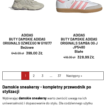
ADIDAS
ADIDAS
BUTY DAMSKIE ADIDAS
BUTY DAMSKIE ADIDAS
ORIGINALS OZWEEGO W GY6177
ORIGINALS SAMBA OG J
Beżowe
JP5480
Białe
399,00 ZŁ
648,99 zł
328,99 ZŁ
418,99 zł
1
2
3
…
37
Następny »
Damskie sneakersy - kompletny przewodnik po
stylizacji
Wybierając
damskie sneakersy
warto zwrócić uwagę na ich
uniwersalność i dopasowanie do stylu. Dla codziennego użytku