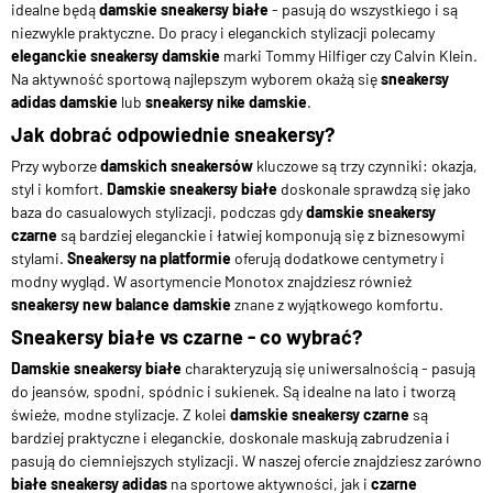
idealne będą
damskie sneakersy białe
- pasują do wszystkiego i są
niezwykle praktyczne. Do pracy i eleganckich stylizacji polecamy
eleganckie sneakersy damskie
marki Tommy Hilfiger czy Calvin Klein.
Na aktywność sportową najlepszym wyborem okażą się
sneakersy
adidas damskie
lub
sneakersy nike damskie
.
Jak dobrać odpowiednie sneakersy?
Przy wyborze
damskich sneakersów
kluczowe są trzy czynniki: okazja,
styl i komfort.
Damskie sneakersy białe
doskonale sprawdzą się jako
baza do casualowych stylizacji, podczas gdy
damskie sneakersy
czarne
są bardziej eleganckie i łatwiej komponują się z biznesowymi
stylami.
Sneakersy na platformie
oferują dodatkowe centymetry i
modny wygląd. W asortymencie Monotox znajdziesz również
sneakersy new balance damskie
znane z wyjątkowego komfortu.
Sneakersy białe vs czarne - co wybrać?
Damskie sneakersy białe
charakteryzują się uniwersalnością - pasują
do jeansów, spodni, spódnic i sukienek. Są idealne na lato i tworzą
świeże, modne stylizacje. Z kolei
damskie sneakersy czarne
są
bardziej praktyczne i eleganckie, doskonale maskują zabrudzenia i
pasują do ciemniejszych stylizacji. W naszej ofercie znajdziesz zarówno
białe sneakersy adidas
na sportowe aktywności, jak i
czarne