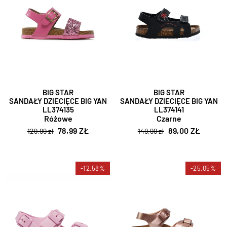
BIG STAR
BIG STAR
SANDAŁY DZIECIĘCE BIG YAN
SANDAŁY DZIECIĘCE BIG YAN
LL374135
LL374141
Różowe
Czarne
78,99 ZŁ
89,00 ZŁ
129,99 zł
149,99 zł
-12,58%
-25,05%