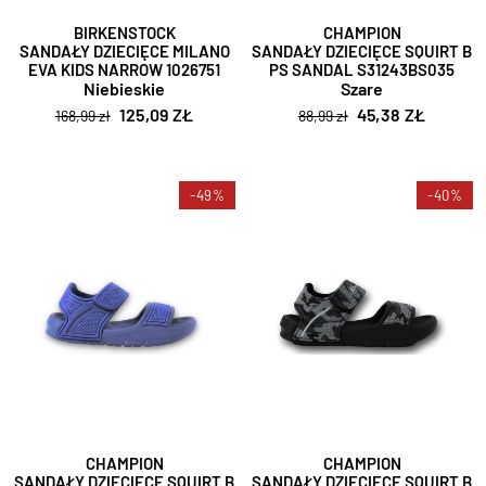
BIRKENSTOCK
CHAMPION
SANDAŁY DZIECIĘCE MILANO
SANDAŁY DZIECIĘCE SQUIRT B
EVA KIDS NARROW 1026751
PS SANDAL S31243BS035
Niebieskie
Szare
125,09 ZŁ
45,38 ZŁ
168,99 zł
88,99 zł
-49%
-40%
CHAMPION
CHAMPION
SANDAŁY DZIECIĘCE SQUIRT B
SANDAŁY DZIECIĘCE SQUIRT B