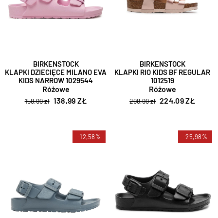
BIRKENSTOCK
BIRKENSTOCK
KLAPKI DZIECIĘCE MILANO EVA
KLAPKI RIO KIDS BF REGULAR
KIDS NARROW 1029544
1012519
Różowe
Różowe
138,99 ZŁ
224,09 ZŁ
158,99 zł
298,99 zł
-12,58%
-25,98%