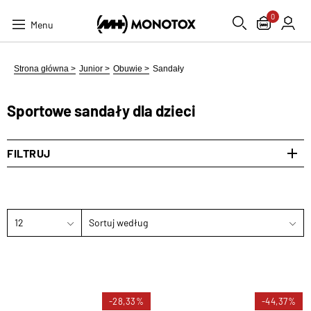
0
Menu
Strona główna >
Junior >
Obuwie >
Sandały
Sportowe sandały dla dzieci
FILTRUJ
12
Sortuj według
-28,33%
-44,37%