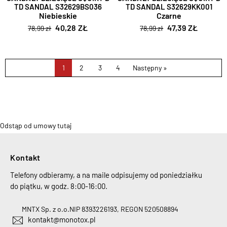
TD SANDAL S32629BS036
TD SANDAL S32629KK001
Niebieskie
Czarne
40,28 ZŁ
47,39 ZŁ
78,99 zł
78,99 zł
1
2
3
4
Następny »
Odstąp od umowy tutaj
Kontakt
Telefony odbieramy, a na maile odpisujemy od poniedziałku
do piątku, w godz. 8:00-16:00.
MNTX Sp. z o.o.
NIP 8393226193, REGON 520508894
kontakt@monotox.pl