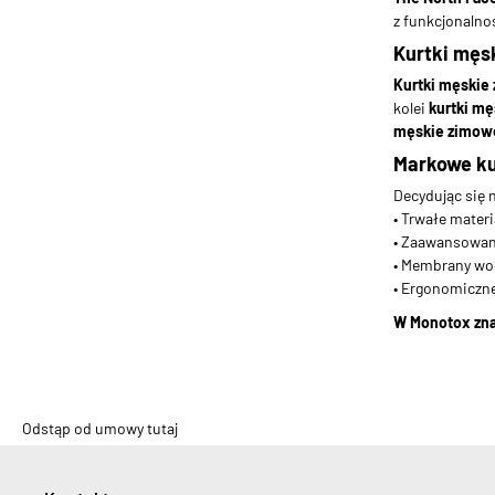
z funkcjonalno
Kurtki męsk
Kurtki męskie
kolei
kurtki mę
męskie zimow
Markowe kur
Decydując się 
• Trwałe mater
• Zaawansowan
• Membrany wod
• Ergonomiczn
W Monotox znaj
Odstąp od umowy tutaj