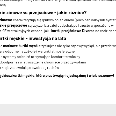
ścią.
ie zimowe vs przejściowe - jakie różnice?
 zimowe
charakteryzują się grubym ociepleniem (puch naturalny lub syntety
skie przejściowe
są lżejsze, bardziej oddychające i często wyposażone w
e 4F
w atrakcyjnych cenach, jak i
kurtki przejściowe Diverse
na codzienne
tki męskie - inwestycja na lata
na
markowe kurtki męskie
zyskujesz nie tylko stylowy wygląd, ale przede 
iały odporne na zużycie i warunki atmosferyczne
e systemy ociepleń utrzymujące komfort termiczny
oodporne i wiatroszczelne chroniące przed żywiołami
e kroje zapewniające swobodę ruchów
dziesz kurtki męskie, które przetrwają niejedną zimę i wiele sezonów!