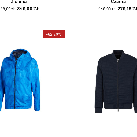
Zielona
Czarna
349,00 ZŁ
279,18 Z
48,99 zł
448,99 zł
-62,29%