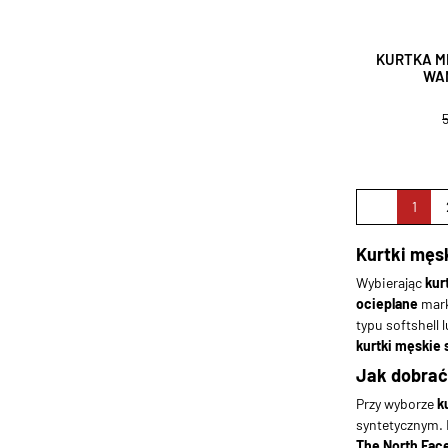
KURTKA M
WA
1
Kurtki męs
Wybierając
kur
ocieplane
mark
typu softshell
kurtki męskie 
Jak dobrać
Przy wyborze
k
syntetycznym. 
The North Fac