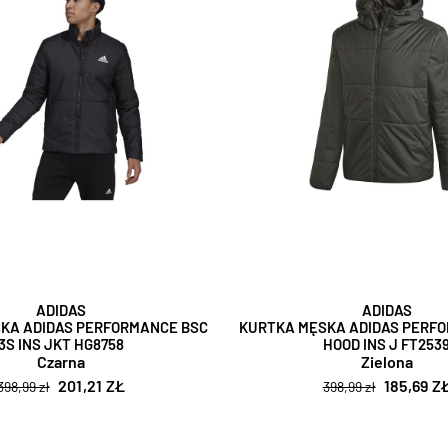
ADIDAS
ADIDAS
KA ADIDAS PERFORMANCE BSC
KURTKA MĘSKA ADIDAS PERF
3S INS JKT HG8758
HOOD INS J FT253
Czarna
Zielona
201,21 ZŁ
185,69 Z
398,99 zł
398,99 zł