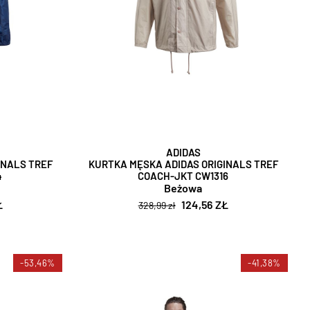
ADIDAS
INALS TREF
KURTKA MĘSKA ADIDAS ORIGINALS TREF
4
COACH-JKT CW1316
Beżowa
Ł
124,56 ZŁ
328,99 zł
-53,46%
-41,38%