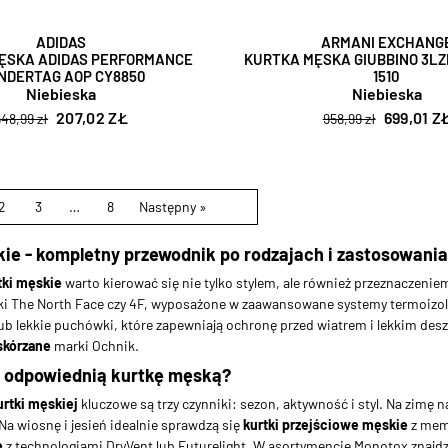
ADIDAS
ARMANI EXCHANG
ĘSKA ADIDAS PERFORMANCE
KURTKA MĘSKA GIUBBINO 3L
NDERTAG AOP CY8850
1510
Niebieska
Niebieska
207,02 ZŁ
699,01 Z
548,99 zł
958,99 zł
2
3
…
8
Następny »
kie - kompletny przewodnik po rodzajach i zastosowani
tki męskie
warto kierować się nie tylko stylem, ale również przeznaczen
i The North Face czy 4F, wyposażone w zaawansowane systemy termoizola
 lub lekkie puchówki, które zapewniają ochronę przed wiatrem i lekkim d
skórzane
marki Ochnik.
 odpowiednią kurtkę męską?
urtki męskiej
kluczowe są trzy czynniki: sezon, aktywność i styl. Na zimę n
Na wiosnę i jesień idealnie sprawdzą się
kurtki przejściowe męskie
z mem
e
z technologiami DryVent lub Futurelight. W asortymencie Monotox znajd