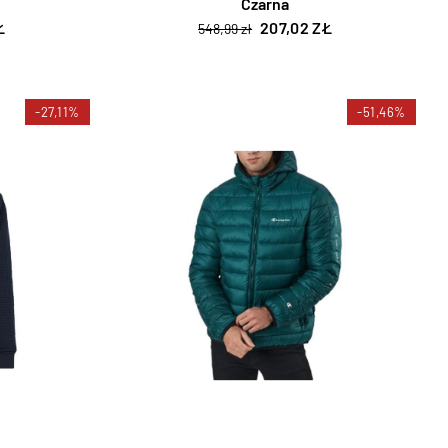
Czarna
Ł
207,02 ZŁ
548,99 zł
-27,11%
-51,46%