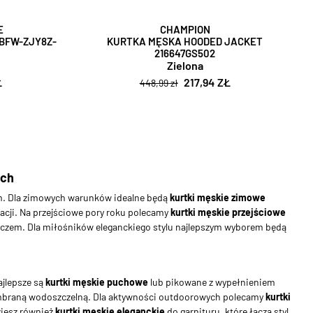
E
CHAMPION
ZBFW-ZJY8Z-
KURTKA MĘSKA HOODED JACKET
216647GS502
Zielona
Ł
217,94 ZŁ
448,99 zł
ach
iem. Dla zimowych warunków idealne będą
kurtki męskie zimowe
cji. Na przejściowe pory roku polecamy
kurtki męskie przejściowe
eszczem. Dla miłośników eleganckiego stylu najlepszym wyborem będą
ajlepsze są
kurtki męskie puchowe
lub pikowane z wypełnieniem
braną wodoszczelną. Dla aktywności outdoorowych polecamy
kurtki
ziesz również
kurtki męskie eleganckie
do garnituru, które łączą styl