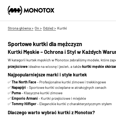
Strona główna >
On >
Odzież >
Kurtki
Sportowe kurtki dla mężczyzn
Kurtki Męskie – Ochrona i Styl w Każdych War
W kategorii kurtek męskich w Monotox zebraliśmy modele, które zape
przejściowe
idealne na wiosnę i jesień, a także
kurtki męskie skórza
Najpopularniejsze marki i style kurtek
✅
The North Face
– Profesjonalne kurtki zimowe i trekkingowe
✅
Napapijri
– Sportowe kurtki ocieplane w atrakcyjnych cenach
✅
Puma
– Klasyczne kurtki zimowe
✅
Emporio Armani
– Kurtki przejściowe i miejskie
✅
Tommy Hilfiger
– Eleganckie kurtki z charakterystycznym stylem
Dlaczego warto wybrać kurtki z Monotox?