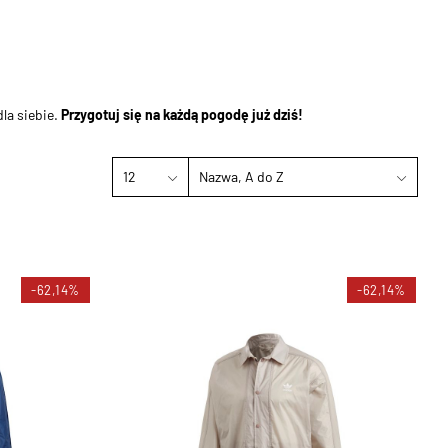
la siebie.
Przygotuj się na każdą pogodę już dziś!
12
Nazwa, A do Z
-62,14%
-62,14%