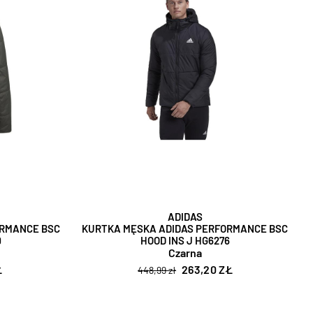
ADIDAS
ORMANCE BSC
KURTKA MĘSKA ADIDAS PERFORMANCE BSC
9
HOOD INS J HG6276
Czarna
Ł
263,20 ZŁ
448,99 zł