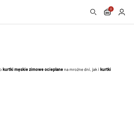
0
no
kurtki męskie zimowe ocieplane
na mroźne dni, jak i
kurtki