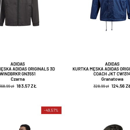
ADIDAS
ADIDAS
ĘSKA ADIDAS ORIGINALS 3D
KURTKA MĘSKA ADIDAS ORIG
WINDBRKR GN3551
COACH JKT CW131
Czarna
Granatowa
183,57 ZŁ
124,56 Z
368,99 zł
328,99 zł
-49,57%