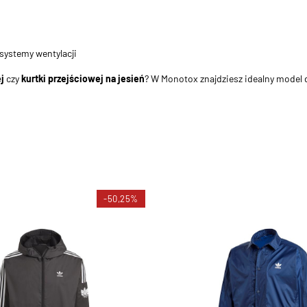
systemy wentylacji
j
czy
kurtki przejściowej na jesień
? W Monotox znajdziesz idealny model d
-50,25%