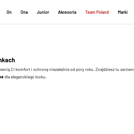
On
Ona
Junior
Akcesoria
Team Poland
Marki
unkach
wnią Ci komfort i ochronę niezależnie od pory roku. Znajdziesz tu zarów
ne
dla eleganckiego looku.