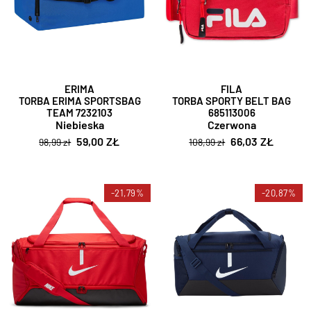
ERIMA
FILA
TORBA ERIMA SPORTSBAG
TORBA SPORTY BELT BAG
TEAM 7232103
685113006
Niebieska
Czerwona
59,00 ZŁ
66,03 ZŁ
98,99 zł
108,99 zł
-21,79%
-20,87%