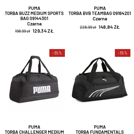
PUMA
PUMA
TORBA BUZZ MEDIUM SPORTS
TORBA BVB TEAMBAG 09164201
BAG 09144301
Czarna
Czarna
148,84 ZŁ
228,99 zł
129,34 ZŁ
198,99 zł
-35%
-35%
PUMA
PUMA
TORBA CHALLENGER MEDIUM
TORBA FUNDAMENTALS