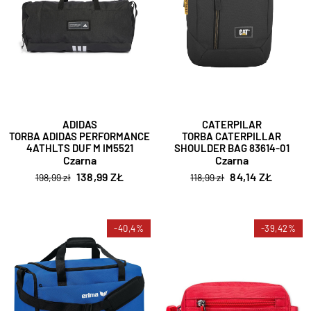
ADIDAS
CATERPILAR
TORBA ADIDAS PERFORMANCE
TORBA CATERPILLAR
4ATHLTS DUF M IM5521
SHOULDER BAG 83614-01
Czarna
Czarna
138,99 ZŁ
84,14 ZŁ
198,99 zł
118,99 zł
-40,4%
-39,42%