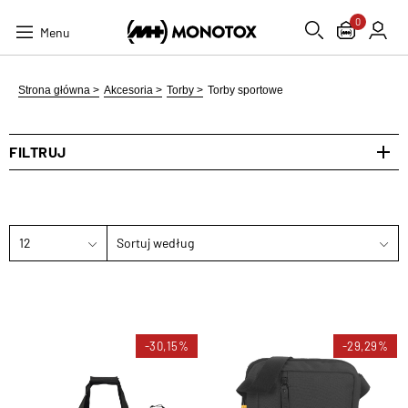
0
Menu
Strona główna >
Akcesoria >
Torby >
Torby sportowe
FILTRUJ
12
Sortuj według
-30,15%
-29,29%