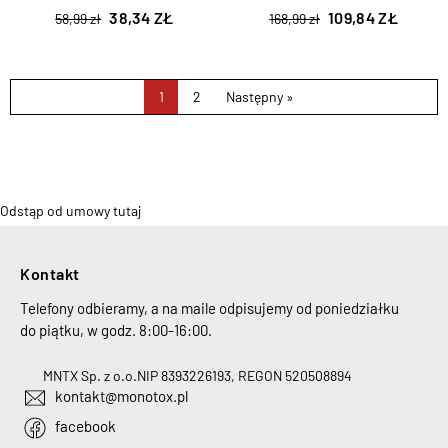
38,34 ZŁ
109,84 ZŁ
58,99 zł
168,99 zł
1
2
Następny »
Odstąp od umowy tutaj
Kontakt
Telefony odbieramy, a na maile odpisujemy od poniedziałku
do piątku, w godz. 8:00-16:00.
MNTX Sp. z o.o.
NIP 8393226193, REGON 520508894
kontakt@monotox.pl
facebook