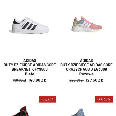
ADIDAS
ADIDAS
BUTY DZIECIĘCE ADIDAS CORE
BUTY DZIECIĘCE ADIDAS CORE
BREAKNET K FY9506
CRAZYCHAOS J EG3068
Białe
Różowe
148,98 ZŁ
127,50 ZŁ
198,99 zł
228,99 zł
-57,37%
-44,38%