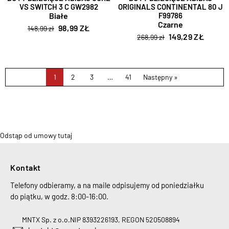
VS SWITCH 3 C GW2982
ORIGINALS CONTINENTAL 80 J
Białe
F99786
Czarne
98,99 ZŁ
148,99 zł
149,29 ZŁ
268,99 zł
1
2
3
…
41
Następny »
Odstąp od umowy tutaj
Kontakt
Telefony odbieramy, a na maile odpisujemy od poniedziałku
do piątku, w godz. 8:00-16:00.
MNTX Sp. z o.o.
NIP 8393226193, REGON 520508894