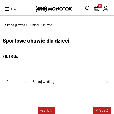
0
Menu
Strona główna >
Junior >
Obuwie
Sportowe obuwie dla dzieci
FILTRUJ
12
Sortuj według
-25,13%
-44,32%