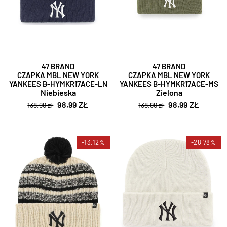
47 BRAND
47 BRAND
CZAPKA MBL NEW YORK
CZAPKA MBL NEW YORK
YANKEES B-HYMKR17ACE-LN
YANKEES B-HYMKR17ACE-MS
Niebieska
Zielona
98,99 ZŁ
98,99 ZŁ
138,99 zł
138,99 zł
-13,12%
-28,78%