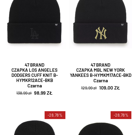
47 BRAND
47 BRAND
CZAPKA LOS ANGELES
CZAPKA MBL NEW YORK
DODGERS CUFF KNIT B-
YANKEES B-HYMKM17ACE-BKD
HYMKR12ACE-BKB
Czarna
Czarna
109,00 ZŁ
129,99 zł
98,99 ZŁ
138,99 zł
-28,78%
-28,78%