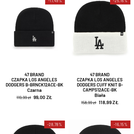
-17,49%
-25,16%
47 BRAND
47 BRAND
CZAPKA LOS ANGELES
CZAPKA LOS ANGELES
DODGERS B-BRNCK12ACE-BK
DODGERS CUFF KNIT B-
Czarna
CAMPS12ACE-BK
Biała
99,00 ZŁ
119,99 zł
118,99 ZŁ
158,99 zł
-28,78%
-16,15%