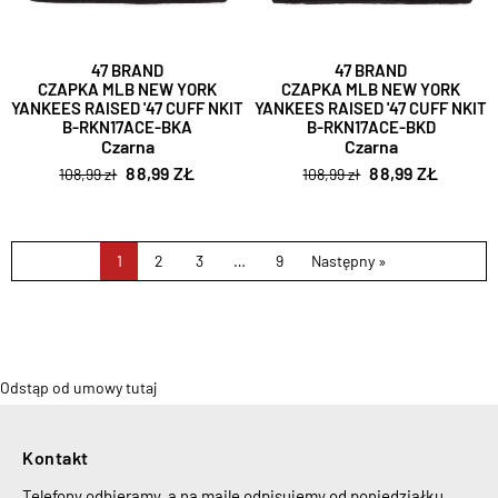
47 BRAND
47 BRAND
CZAPKA MLB NEW YORK
CZAPKA MLB NEW YORK
YANKEES RAISED '47 CUFF NKIT
YANKEES RAISED '47 CUFF NKIT
B-RKN17ACE-BKA
B-RKN17ACE-BKD
Czarna
Czarna
88,99 ZŁ
88,99 ZŁ
108,99 zł
108,99 zł
1
2
3
…
9
Następny »
Odstąp od umowy tutaj
Kontakt
Telefony odbieramy, a na maile odpisujemy od poniedziałku