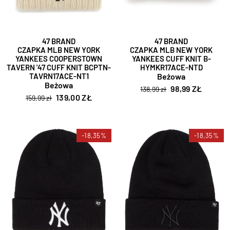
47 BRAND
47 BRAND
CZAPKA MLB NEW YORK
CZAPKA MLB NEW YORK
YANKEES COOPERSTOWN
YANKEES CUFF KNIT B-
TAVERN '47 CUFF KNIT BCPTN-
HYMKR17ACE-NTD
TAVRN17ACE-NT1
Beżowa
Beżowa
98,99 ZŁ
138,99 zł
139,00 ZŁ
159,99 zł
-18,35%
-18,35%