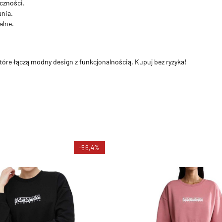
yczności.
ania.
alne.
które łączą modny design z funkcjonalnością. Kupuj bez ryzyka!
-56,4%