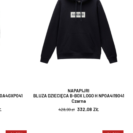
NAPAPIJRI
P0A4GXP041
BLUZA DZIECIĘCA B-BOX LOGO H NP0A4I19041
Czarna
Ł
332,08 ZŁ
428,99 zł