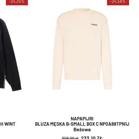
-24,35%
-24,56%
NAPAPIJRI
 H WINT
BLUZA MĘSKA B-SMALL BOX C NP0A88TPN1J
Beżowa
233,10 ZŁ
308,99 zł