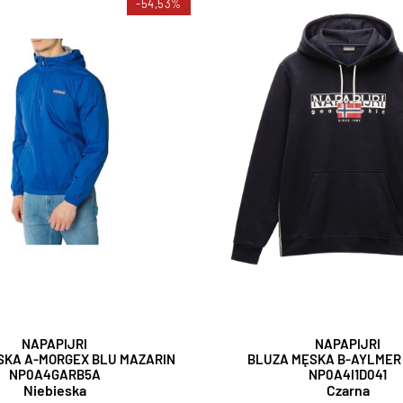
-54,53%
NAPAPIJRI
NAPAPIJRI
SKA A-MORGEX BLU MAZARIN
BLUZA MĘSKA B-AYLMER
NP0A4GARB5A
NP0A4I1D041
Niebieska
Czarna