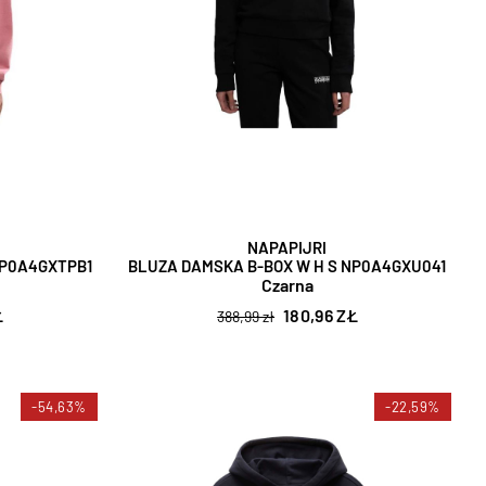
NAPAPIJRI
NP0A4GXTPB1
BLUZA DAMSKA B-BOX W H S NP0A4GXU041
Czarna
Ł
180,96 ZŁ
388,99 zł
-54,63%
-22,59%