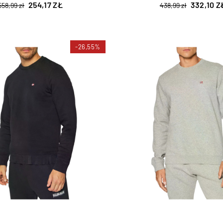
254,17 ZŁ
332,10 Z
558,99 zł
438,99 zł
-26,55%