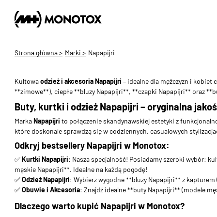
Strona główna >
Marki >
Napapijri
Kultowa
odzież i akcesoria Napapijri
– idealne dla mężczyzn i kobiet
**zimowe**), ciepłe **bluzy Napapijri**, **czapki Napapijri** oraz *
Buty, kurtki i odzież Napapijri – oryginalna jako
Marka
Napapijri
to połączenie skandynawskiej estetyki z funkcjonaln
które doskonale sprawdzą się w codziennych, casualowych stylizacj
Odkryj bestsellery Napapijri w Monotox:
✅
Kurtki Napapijri
: Nasza specjalność! Posiadamy szeroki wybór: kult
męskie Napapijri**. Idealne na każdą pogodę!
✅
Odzież Napapijri
: Wybierz wygodne **bluzy Napapijri** z kapturem (
✅
Obuwie i Akcesoria
: Znajdź idealne **buty Napapijri** (modele męs
Dlaczego warto kupić Napapijri w Monotox?