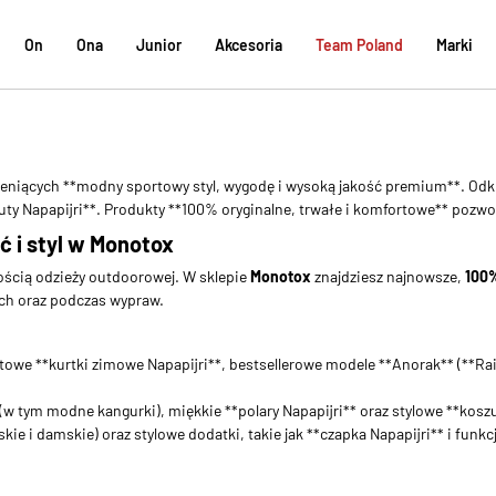
On
Ona
Junior
Akcesoria
Team Poland
Marki
 ceniących **modny sportowy styl, wygodę i wysoką jakość premium**. Odkry
*buty Napapijri**. Produkty **100% oryginalne, trwałe i komfortowe** pozwo
ść i styl w Monotox
ością odzieży outdoorowej. W sklepie
Monotox
znajdziesz najnowsze,
100%
ach oraz podczas wypraw.
owe **kurtki zimowe Napapijri**, bestsellerowe modele **Anorak** (**Rainf
w tym modne kangurki), miękkie **polary Napapijri** oraz stylowe **koszulk
kie i damskie) oraz stylowe dodatki, takie jak **czapka Napapijri** i funkc