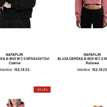
NAPAPIJRI
NAPAPIJRI
KA B-BOX W C S NP0A4GXT041
BLUZA DAMSKA B-BOX W C S 
Czarna
Różowa
152,16 ZŁ
152,16 Z
348,99 zł
348,99 zł
-53,48%