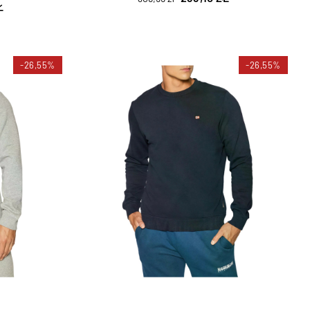
Ł
-26,55%
-26,55%