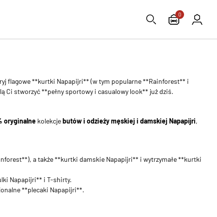
0
j flagowe **kurtki Napapijri** (w tym popularne **Rainforest** i
lą Ci stworzyć **pełny sportowy i casualowy look** już dziś.
 oryginalne
kolekcje
butów i odzieży męskiej i damskiej Napapijri
,
orest**), a także **kurtki damskie Napapijri** i wytrzymałe **kurtki
i Napapijri** i T-shirty.
jonalne **plecaki Napapijri**.