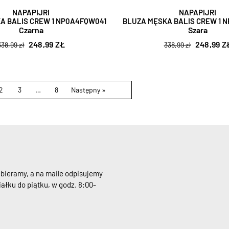
NAPAPIJRI
NAPAPIJRI
A BALIS CREW 1 NP0A4FQW041
BLUZA MĘSKA BALIS CREW 1 
Czarna
Szara
248,99 ZŁ
248,99 Z
338,99 zł
338,99 zł
2
3
…
8
Następny »
dbieramy, a na maile odpisujemy
ałku do piątku, w godz. 8:00-