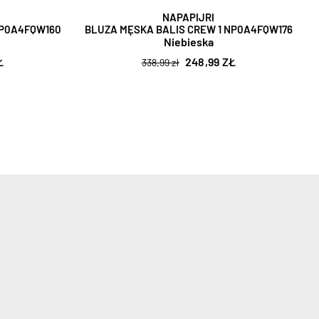
NAPAPIJRI
NP0A4FQW160
BLUZA MĘSKA BALIS CREW 1 NP0A4FQW176
Niebieska
Ł
248,99 ZŁ
338,99 zł