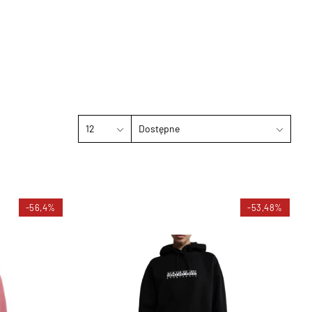
12
Dostępne
-56,4%
-53,48%