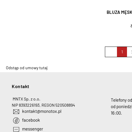
BLUZA MĘSK
1
Odstąp od umowy tutaj
Kontakt
H
MNTX Sp. z o.o.
Telefony o
NIP 8393226193, REGON 520508894
od poniedzi
kontakt@monotox.pl
16:00.
facebook
messenger