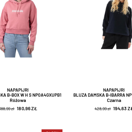
NAPAPIJRI
NAPAPIJRI
KA B-BOX W H S NP0A4GXUPB1
BLUZA DAMSKA B-IBARRA N
Różowa
Czarna
180,96 ZŁ
194,63 Z
388,99 zł
428,99 zł