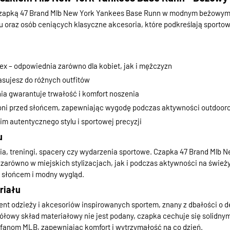
 czapką 47 Brand Mlb New York Yankees Base Runn w modnym beżowym k
u oraz osób ceniących klasyczne akcesoria, które podkreślają sporto
ex – odpowiednia zarówno dla kobiet, jak i mężczyzn
sujesz do różnych outfitów
a gwarantuje trwałość i komfort noszenia
oni przed słońcem, zapewniając wygodę podczas aktywności outdoo
im autentycznego stylu i sportowej precyzji
u
ia, treningi, spacery czy wydarzenia sportowe. Czapka 47 Brand Mlb 
 zarówno w miejskich stylizacjach, jak i podczas aktywności na śwież
 słońcem i modny wygląd.
riału
ent odzieży i akcesoriów inspirowanych sportem, znany z dbałości o de
ółowy skład materiałowy nie jest podany, czapka cechuje się solid
 fanom MLB, zapewniając komfort i wytrzymałość na co dzień.