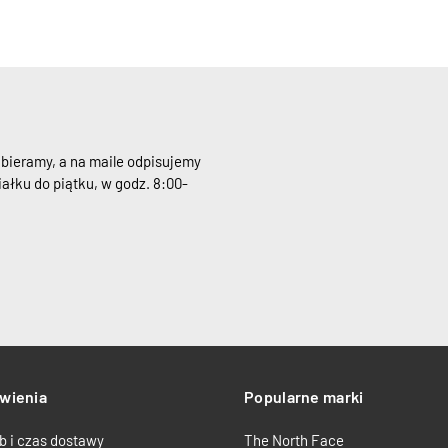
dbieramy, a na maile odpisujemy
ałku do piątku, w godz. 8:00-
wienia
Popularne marki
b i czas dostawy
The North Face