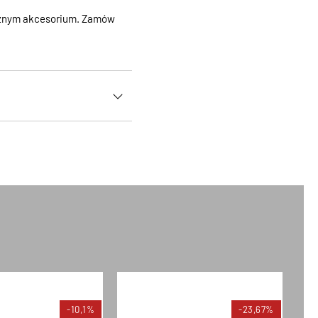
ycznym akcesorium. Zamów
-10,1%
-23,67%