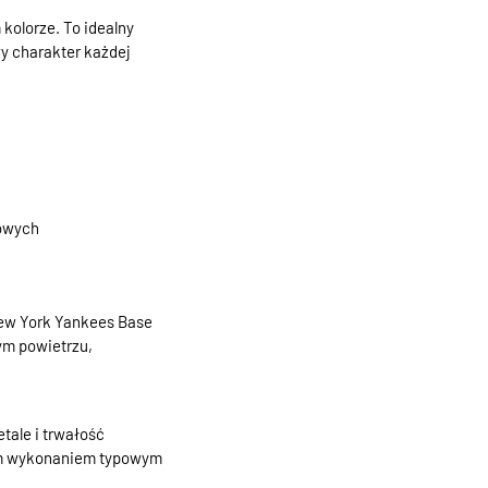
olorze. To idealny
wy charakter każdej
rowych
New York Yankees Base
ym powietrzu,
tale i trwałość
nym wykonaniem typowym