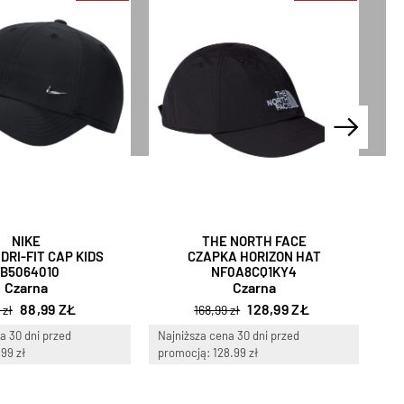
NIKE
THE NORTH FACE
DRI-FIT CAP KIDS
CZAPKA HORIZON HAT
FB5064010
NF0A8CQ1KY4
Czarna
Czarna
88,99 ZŁ
128,99 ZŁ
 zł
168,99 zł
a 30 dni przed
Najniższa cena 30 dni przed
Naj
99 zł
promocją: 128.99 zł
pro