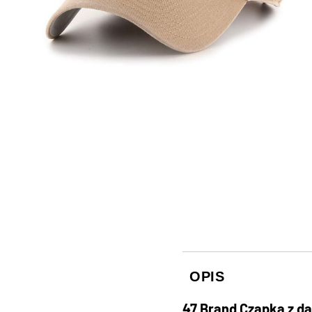
OPIS
47 Brand Czapka z d