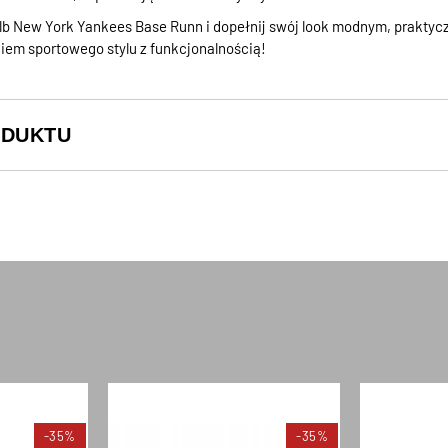
lb New York Yankees Base Runn i dopełnij swój look modnym, prakt
eniem sportowego stylu z funkcjonalnością!
ODUKTU
-35%
-35%