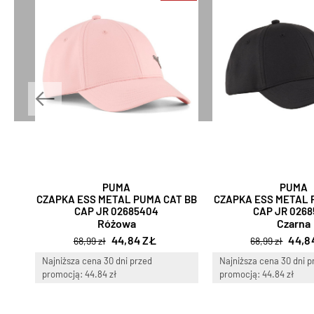
PUMA
PUMA
CZAPKA ESS METAL PUMA CAT BB
CZAPKA ESS METAL 
CAP JR 02685404
CAP JR 0268
Różowa
Czarna
44,84 ZŁ
44,8
68,99 zł
68,99 zł
Najniższa cena 30 dni przed
Najniższa cena 30 dni p
promocją: 44.84 zł
promocją: 44.84 zł