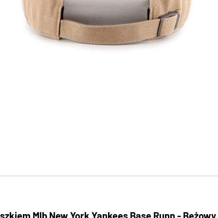
aszkiem Mlb New York Yankees Base Runn - Beżowy