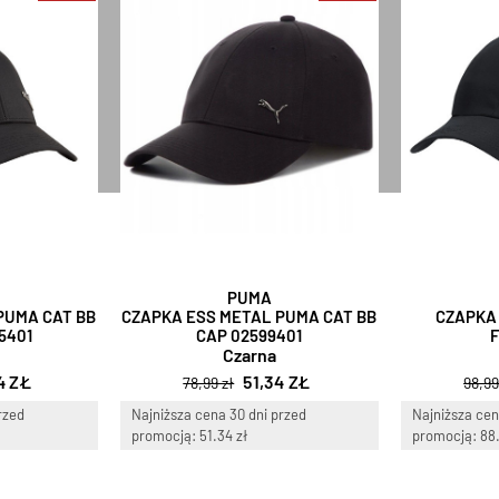
PUMA
PUMA CAT BB
CZAPKA ESS METAL PUMA CAT BB
CZAPKA 
5401
CAP 02599401
Czarna
4 ZŁ
51,34 ZŁ
78,99 zł
98,99
rzed
Najniższa cena 30 dni przed
Najniższa cen
promocją: 51.34 zł
promocją: 88.