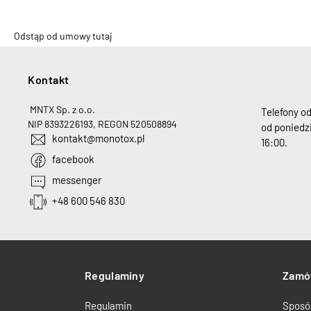
Odstąp od umowy tutaj
Kontakt
H
MNTX Sp. z o.o.
Telefony o
NIP 8393226193, REGON 520508894
od poniedzi
kontakt@monotox.pl
16:00.
facebook
messenger
+48 600 546 830
Regulaminy
Zamó
Regulamin
Sposó