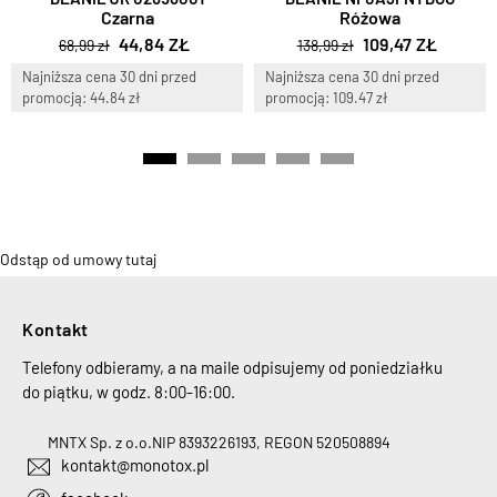
Czarna
Różowa
44,84 ZŁ
109,47 ZŁ
68,99 zł
138,99 zł
Najniższa cena 30 dni przed
Najniższa cena 30 dni przed
promocją: 44.84 zł
promocją: 109.47 zł
Odstąp od umowy tutaj
Kontakt
Telefony odbieramy, a na maile odpisujemy od poniedziałku
do piątku, w godz. 8:00-16:00.
MNTX Sp. z o.o.
NIP 8393226193, REGON 520508894
kontakt@monotox.pl