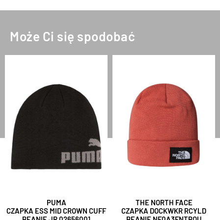
Może Ci się spodobać
PUMA
THE NORTH FACE
CZAPKA ESS MID CROWN CUFF
CZAPKA DOCKWKR RCYLD
BEANIE JR 02656001
BEANIE NF0A3FNTBOU