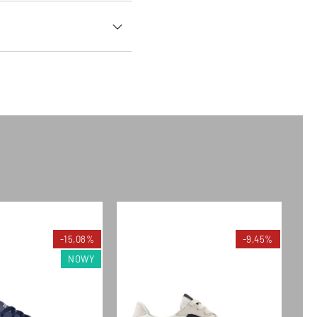
-15,08%
-9,45%
NOWY