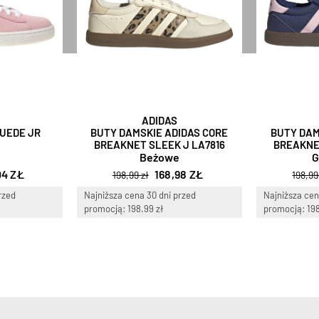
ADIDAS
UEDE JR
BUTY DAMSKIE ADIDAS CORE
BUTY DAM
0
BREAKNET SLEEK J LA7816
BREAKNE
Beżowe
G
04 ZŁ
168,98 ZŁ
198,99 zł
198,99
rzed
Najniższa cena 30 dni przed
Najniższa cen
promocją: 198.99 zł
promocją: 198