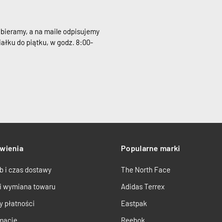
dbieramy, a na maile odpisujemy
ałku do piątku, w godz. 8:00-
wienia
Popularne marki
b i czas dostawy
The North Face
 i wymiana towaru
Adidas Terrex
y płatności
Eastpak
macje
Reebok