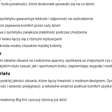
 i funkcjonalności, które doskonale sprawdzi się na co dzień.
syntetyku gwarantuje lekkość i odporność na uszkodzenia
rze zapewnia komfort przez cały dzień
a z syntetyku zwiększa stabilność podczas chodzenia
 łatwo łączy się z różnymi stylizacjami
reśla modny charakter każdej kobiety
u
to idealne obuwie na codzienne spacery, spotkania ze znajomymi czy 
jskim stylu casual, jak i sportowym looku, zapewniając wygodę i mod
riału
wysokiej jakości obuwia, które łączy trwałość z modnym designem. S
ść i łatwość pielęgnacji, a tekstylne wnętrze podnosi komfort użyt
eakersy Big Kin i poczuj różnicę już dziś!