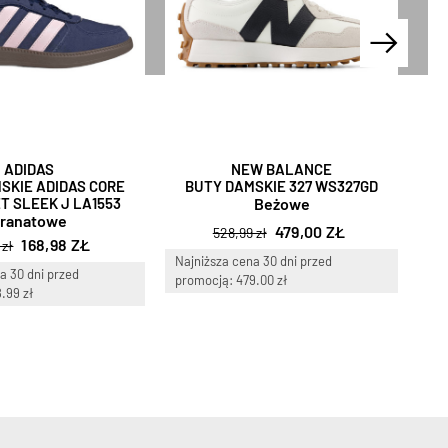
ADIDAS
NEW BALANCE
SKIE ADIDAS CORE
BUTY DAMSKIE 327 WS327GD
B
T SLEEK J LA1553
Beżowe
ranatowe
479,00 ZŁ
528,99 zł
168,98 ZŁ
 zł
Najniższa cena 30 dni przed
Naj
a 30 dni przed
promocją: 479.00 zł
pro
.99 zł