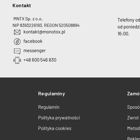
Kontakt
H
MNTX Sp. z o.o.
Telefony o
NIP 8393226193, REGON 520508894
od poniedzi
kontakt@monotox.pl
16:00.
facebook
messenger
+48 600 546 830
Regulaminy
Zamó
Regulamin
Sposó
Polityka prywatności
Zwrot
Polityka cookies
Metod
Rekla