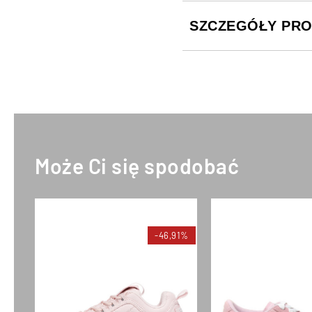
SZCZEGÓŁY PR
Może Ci się spodobać
-46,91%