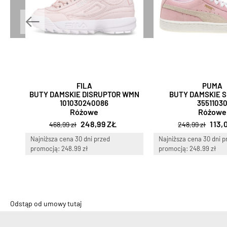
FILA
PUMA
BUTY DAMSKIE DISRUPTOR WMN
BUTY DAMSKIE S
101030240086
3551103
Różowe
Różowe
248,99 ZŁ
113,
468,99 zł
248,99 zł
Najniższa cena 30 dni przed
Najniższa cena 30 dni p
promocją: 248.99 zł
promocją: 248.99 zł
Odstąp od umowy tutaj