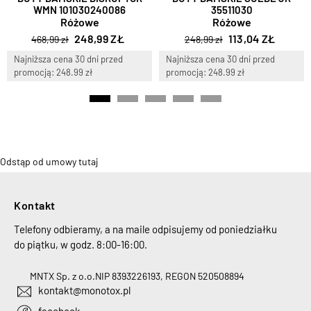
WMN 101030240086
35511030
Różowe
Różowe
248,99 ZŁ
113,04 ZŁ
468,99 zł
248,99 zł
Najniższa cena 30 dni przed
Najniższa cena 30 dni przed
promocją: 248.99 zł
promocją: 248.99 zł
Odstąp od umowy tutaj
Kontakt
Telefony odbieramy, a na maile odpisujemy od poniedziałku
do piątku, w godz. 8:00-16:00.
MNTX Sp. z o.o.
NIP 8393226193, REGON 520508894
kontakt@monotox.pl