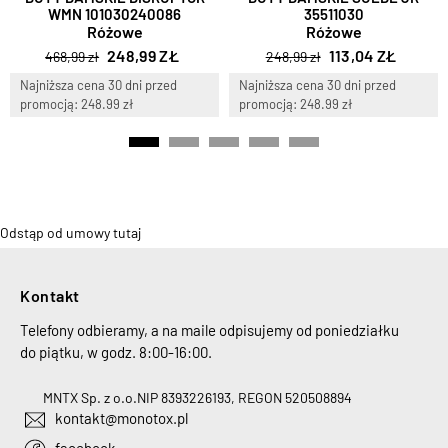
WMN 101030240086
35511030
Różowe
Różowe
248,99 ZŁ
113,04 ZŁ
468,99 zł
248,99 zł
Najniższa cena 30 dni przed
Najniższa cena 30 dni przed
promocją: 248.99 zł
promocją: 248.99 zł
Odstąp od umowy tutaj
Kontakt
Telefony odbieramy, a na maile odpisujemy od poniedziałku
do piątku, w godz. 8:00-16:00.
MNTX Sp. z o.o.
NIP 8393226193, REGON 520508894
kontakt@monotox.pl