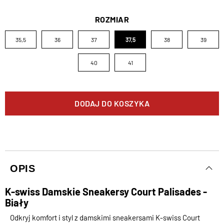
ROZMIAR
35,5
36
37
37,5
38
39
40
41
DODAJ DO KOSZYKA
OPIS
K-swiss Damskie Sneakersy Court Palisades -
Biały
Odkryj komfort i styl z damskimi sneakersami K-swiss Court