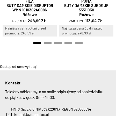
FILA
PUMA
BUTY DAMSKIE DISRUPTOR
BUTY DAMSKIE SUEDE JR
WMN 101030240086
35511030
Różowe
Różowe
248,99 ZŁ
113,04 ZŁ
468,99 zł
248,99 zł
Najniższa cena 30 dni przed
Najniższa cena 30 dni przed
promocją: 248.99 zł
promocją: 248.99 zł
Odstąp od umowy tutaj
Kontakt
Telefony odbieramy, a na maile odpisujemy od poniedziałku
do piątku, w godz. 8:00-16:00.
MNTX Sp. z o.o.
NIP 8393226193, REGON 520508894
kontakt@monotox.pl