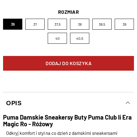
ROZMIAR
36
37
37,5
38
38,5
39
40
40,5
DODAJ DO KOSZYKA
OPIS
Puma Damskie Sneakersy Buty Puma Club Ii Era
Magic Ro - Różowy
Odkryj komfort i styl na co dzień z damskimi sneakersami