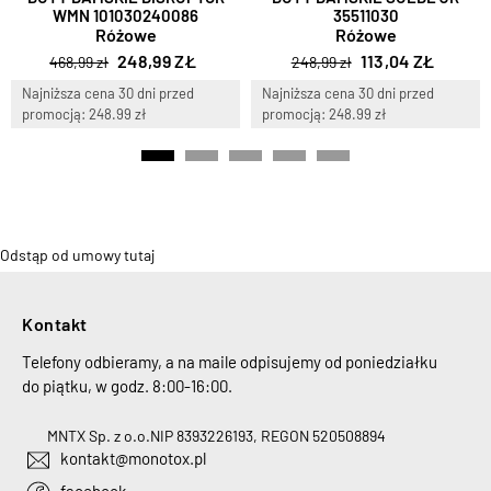
WMN 101030240086
35511030
Różowe
Różowe
248,99 ZŁ
113,04 ZŁ
468,99 zł
248,99 zł
Najniższa cena 30 dni przed
Najniższa cena 30 dni przed
promocją: 248.99 zł
promocją: 248.99 zł
Odstąp od umowy tutaj
Kontakt
Telefony odbieramy, a na maile odpisujemy od poniedziałku
do piątku, w godz. 8:00-16:00.
MNTX Sp. z o.o.
NIP 8393226193, REGON 520508894
kontakt@monotox.pl