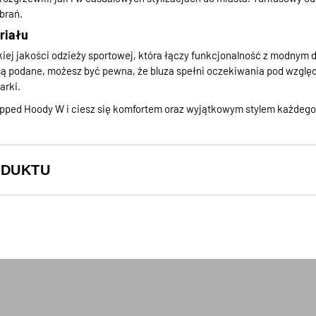
ubrań.
riału
kiej jakości odzieży sportowej, która łączy funkcjonalność z modnym
 są podane, możesz być pewna, że bluza spełni oczekiwania pod wzglę
arki.
ropped Hoody W i ciesz się komfortem oraz wyjątkowym stylem każdego
ODUKTU