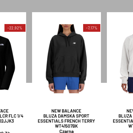
-22,92%
-7,17%
FACE
NEW BALANCE
NE
CR FLC 1/4
BLUZA DAMSKA SPORT
BLUZA
D2JJK3
ESSENTIALS FRENCH TERRY
ESSENTIA
WT41507BK
W
Czarna