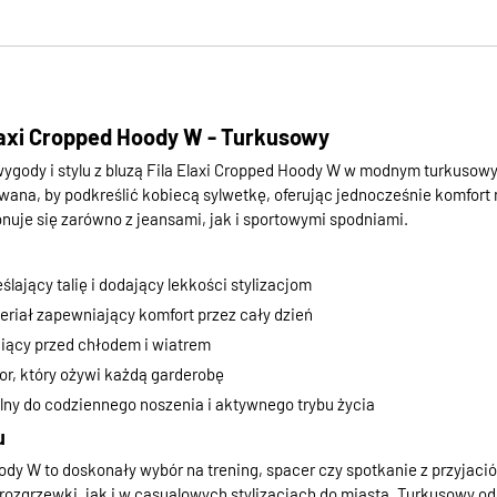
laxi Cropped Hoody W - Turkusowy
wygody i stylu z bluzą Fila Elaxi Cropped Hoody W w modnym turkusowy
ana, by podkreślić kobiecą sylwetkę, oferując jednocześnie komfort n
nuje się zarówno z jeansami, jak i sportowymi spodniami.
ślający talię i dodający lekkości stylizacjom
riał zapewniający komfort przez cały dzień
niący przed chłodem i wiatrem
or, który ożywi każdą garderobę
lny do codziennego noszenia i aktywnego trybu życia
u
ody W to doskonały wybór na trening, spacer czy spotkanie z przyjació
ozgrzewki, jak i w casualowych stylizacjach do miasta. Turkusowy odc