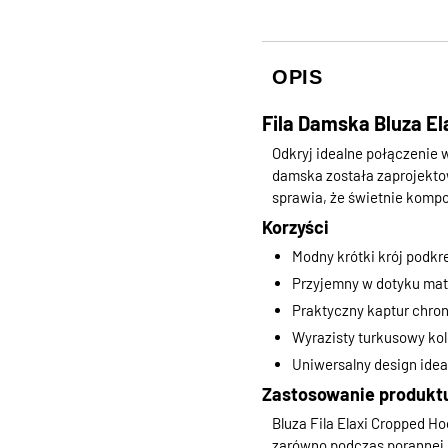
OPIS
Fila Damska Bluza E
Odkryj idealne połączenie 
damska została zaprojektow
sprawia, że świetnie kompo
Korzyści
Modny krótki krój podkre
Przyjemny w dotyku mate
Praktyczny kaptur chro
Wyrazisty turkusowy kol
Uniwersalny design idea
Zastosowanie produkt
Bluza Fila Elaxi Cropped Ho
zarówno podczas porannej r