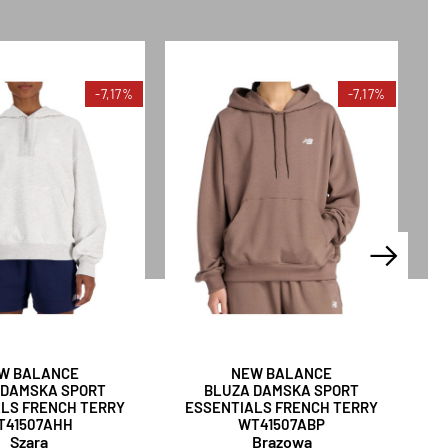
-7,17%
-7,17%
W BALANCE
NEW BALANCE
 DAMSKA SPORT
BLUZA DAMSKA SPORT
LS FRENCH TERRY
ESSENTIALS FRENCH TERRY
P
T41507AHH
WT41507ABP
Szara
Brązowa