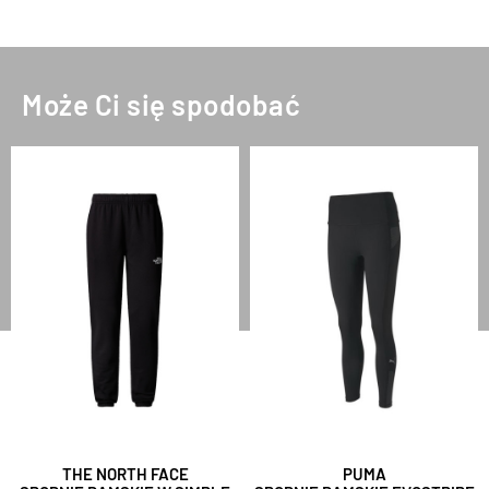
Może Ci się spodobać
THE NORTH FACE
PUMA