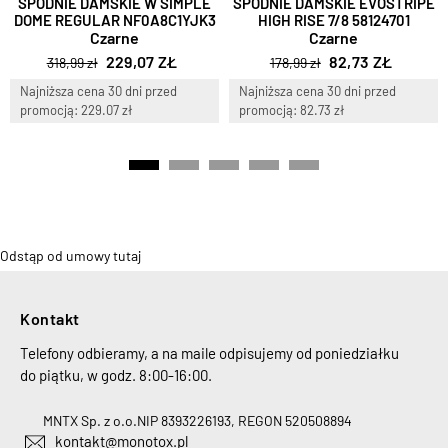
SPODNIE DAMSKIE W SIMPLE
SPODNIE DAMSKIE EVOSTRIPE
DOME REGULAR NF0A8C1YJK3
HIGH RISE 7/8 58124701
Czarne
Czarne
229,07 ZŁ
82,73 ZŁ
318,99 zł
178,99 zł
Najniższa cena 30 dni przed
Najniższa cena 30 dni przed
promocją: 229.07 zł
promocją: 82.73 zł
Odstąp od umowy tutaj
Kontakt
Telefony odbieramy, a na maile odpisujemy od poniedziałku
do piątku, w godz. 8:00-16:00.
MNTX Sp. z o.o.
NIP 8393226193, REGON 520508894
kontakt@monotox.pl