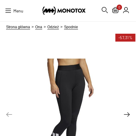
0
Menu
Strona główna
Ona
Odzież
Spodnie
-57,31%