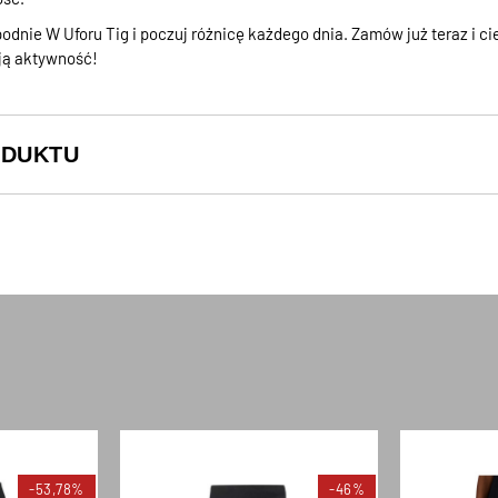
dnie W Uforu Tig i poczuj różnicę każdego dnia. Zamów już teraz i ci
oją aktywność!
ODUKTU
-53,78%
-46%