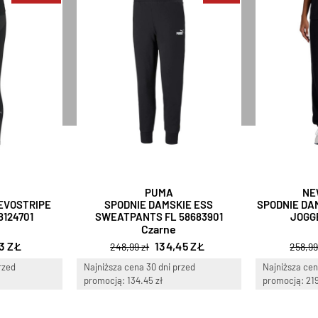
PUMA
NE
EVOSTRIPE
SPODNIE DAMSKIE ESS
SPODNIE DA
8124701
SWEATPANTS FL 58683901
JOGG
Czarne
3 ZŁ
134,45 ZŁ
248,99 zł
258,99
rzed
Najniższa cena 30 dni przed
Najniższa cen
promocją: 134.45 zł
promocją: 219