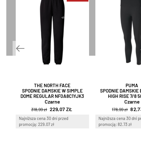
THE NORTH FACE
PUMA
SPODNIE DAMSKIE W SIMPLE
SPODNIE DAMSKIE 
DOME REGULAR NF0A8C1YJK3
HIGH RISE 7/8 5
Czarne
Czarne
229,07 ZŁ
82,7
318,99 zł
178,99 zł
Najniższa cena 30 dni przed
Najniższa cena 30 dni p
promocją: 229.07 zł
promocją: 82.73 zł