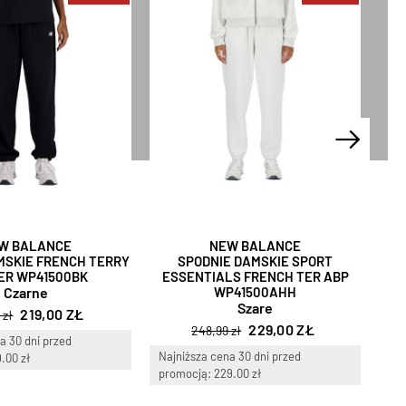
W BALANCE
NEW BALANCE
MSKIE FRENCH TERRY
SPODNIE DAMSKIE SPORT
ER WP41500BK
ESSENTIALS FRENCH TER ABP
ES
Czarne
WP41500AHH
Szare
219,00 ZŁ
 zł
229,00 ZŁ
248,99 zł
a 30 dni przed
Najniższa cena 30 dni przed
Naj
.00 zł
promocją: 229.00 zł
pro