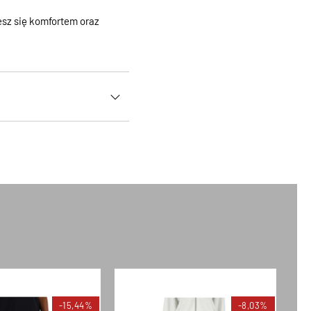
esz się komfortem oraz
-15,44%
-8,03%