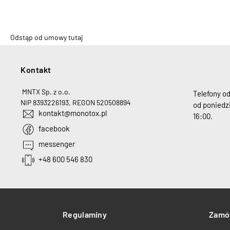
Odstąp od umowy tutaj
Kontakt
H
MNTX Sp. z o.o.
Telefony o
NIP 8393226193, REGON 520508894
od poniedzi
kontakt@monotox.pl
16:00.
facebook
messenger
+48 600 546 830
Regulaminy
Zamó