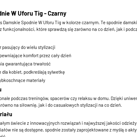
nie W Uforu Tig - Czarny
das Damskie Spodnie W Uforu Tig w kolorze czarnym. Te spodnie damski
funkcjonalności, które sprawdzą się zarówno na co dzień, jak i podcz
 pasujący do wielu stylizacji
pewniające komfort przez cały dzień
ia gwarantująca trwałość
 dla kobiet, podkreślają sylwetkę
zybkoschnące materiały
u
nale podczas treningów, spacerów czy relaksu w domu. Dzięki uniwer
równo na siłownię, jak i do casualowych stylizacji na co dzień.
riału
ałym świecie z innowacyjnych rozwiązań i najwyższej jakości odzieży
ałów nie są dostępne, spodnie zostały zaprojektowane z myślą o akt
ość.