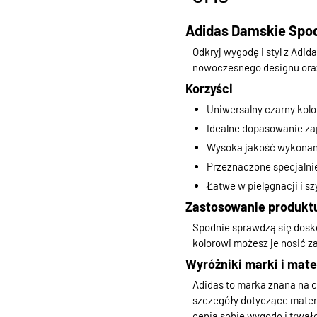
Adidas Damskie Spod
Odkryj wygodę i styl z Adi
nowoczesnego designu oraz 
Korzyści
Uniwersalny czarny kolor
Idealne dopasowanie za
Wysoka jakość wykonan
Przeznaczone specjalnie
Łatwe w pielęgnacji i s
Zastosowanie produkt
Spodnie sprawdzą się dosko
kolorowi możesz je nosić za
Wyróżniki marki i mate
Adidas to marka znana na c
szczegóły dotyczące materi
cenią sobie wygodę i trwał