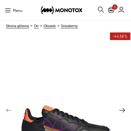
0
Menu
Strona główna
On
Obuwie
Sneakersy
-44,56%