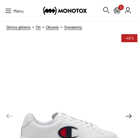
0
Menu
Strona główna
On
Obuwie
Sneakersy
-49%