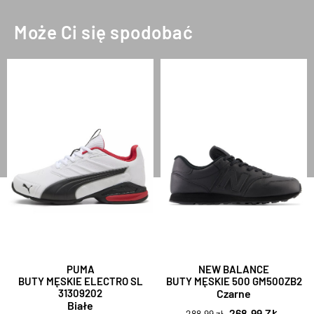
Może Ci się spodobać
PUMA
NEW BALANCE
BUTY MĘSKIE ELECTRO SL
BUTY MĘSKIE 500 GM500ZB2
31309202
Czarne
Białe
268,99 ZŁ
288,99 zł