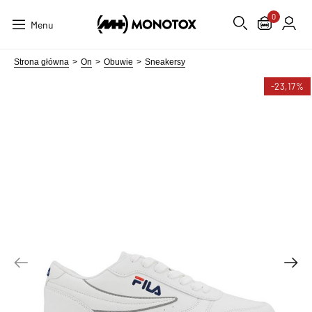
0
Menu
Strona główna
On
Obuwie
Sneakersy
-23,17%