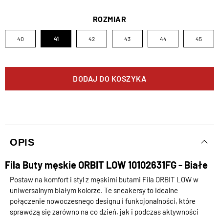
ROZMIAR
40
41
42
43
44
45
DODAJ DO KOSZYKA
OPIS
Fila Buty męskie ORBIT LOW 10102631FG - Białe
Postaw na komfort i styl z męskimi butami Fila ORBIT LOW w
uniwersalnym białym kolorze. Te sneakersy to idealne
połączenie nowoczesnego designu i funkcjonalności, które
sprawdzą się zarówno na co dzień, jak i podczas aktywności