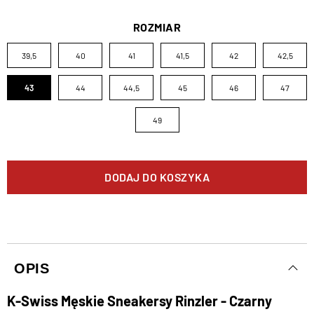
ROZMIAR
39,5
40
41
41,5
42
42,5
43
44
44,5
45
46
47
49
DODAJ DO KOSZYKA
OPIS
K-Swiss Męskie Sneakersy Rinzler - Czarny