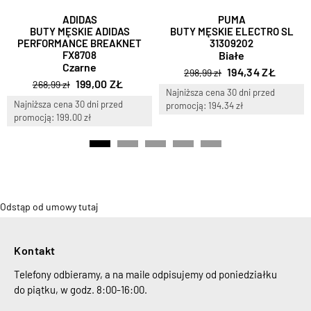
ADIDAS
PUMA
BUTY MĘSKIE ADIDAS
BUTY MĘSKIE ELECTRO SL
PERFORMANCE BREAKNET
31309202
FX8708
Białe
Czarne
194,34 ZŁ
298,99 zł
199,00 ZŁ
268,99 zł
Najniższa cena 30 dni przed
Najniższa cena 30 dni przed
promocją: 194.34 zł
promocją: 199.00 zł
Odstąp od umowy tutaj
Kontakt
Telefony odbieramy, a na maile odpisujemy od poniedziałku
do piątku, w godz. 8:00-16:00.