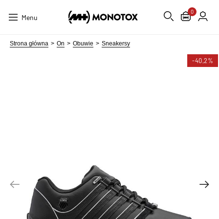
0
Menu
Strona główna
On
Obuwie
Sneakersy
-40,2%