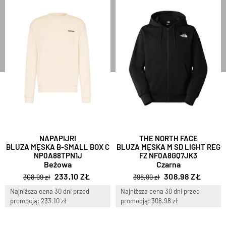
NAPAPIJRI
THE NORTH FACE
BLUZA MĘSKA B-SMALL BOX C
BLUZA MĘSKA M SD LIGHT REG
NP0A88TPN1J
FZ NF0A8GQ7JK3
Beżowa
Czarna
233,10 ZŁ
308,98 ZŁ
308,99 zł
398,99 zł
Najniższa cena 30 dni przed
Najniższa cena 30 dni przed
promocją: 233.10 zł
promocją: 308.98 zł