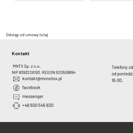
Odstąp od umowy tutaj
Kontakt
H
MNTX Sp. z o.o.
Telefony o
NIP 8393226193, REGON 520508894
od poniedzi
kontakt@monotox.pl
16:00.
facebook
messenger
+48 600 546 830