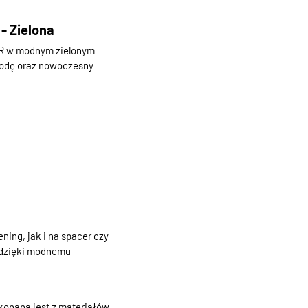
 Zielona
AR w modnym zielonym
ygodę oraz nowoczesny
ng, jak i na spacer czy
a dzięki modnemu
konana jest z materiałów,