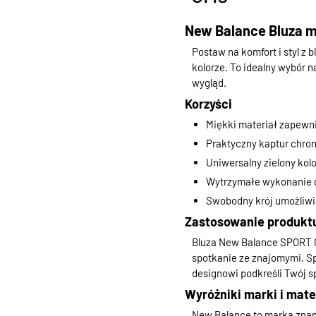
New Balance Bluza 
Postaw na komfort i styl
kolorze. To idealny wybór 
wygląd.
Korzyści
Miękki materiał zapewn
Praktyczny kaptur chro
Uniwersalny zielony kolo
Wytrzymałe wykonanie 
Swobodny krój umożliw
Zastosowanie produkt
Bluza New Balance SPORT 
spotkanie ze znajomymi. Sp
designowi podkreśli Twój s
Wyróżniki marki i mate
New Balance to marka znana