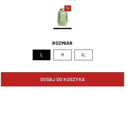
%
ROZMIAR
L
M
XL
DODAJ DO KOSZYKA