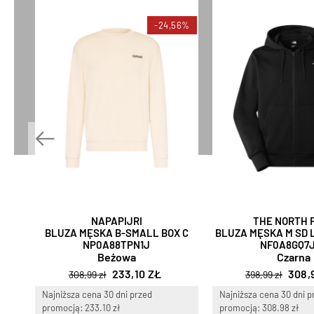
-24,56%
NAPAPIJRI
THE NORTH 
BLUZA MĘSKA B-SMALL BOX C
BLUZA MĘSKA M SD L
NP0A88TPN1J
NF0A8GQ7
Beżowa
Czarna
233,10 ZŁ
308,
308,99 zł
398,99 zł
Najniższa cena 30 dni przed
Najniższa cena 30 dni p
promocją: 233.10 zł
promocją: 308.98 zł