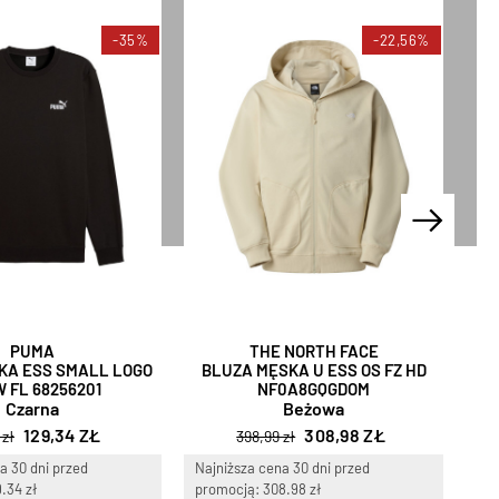
-35%
-22,56%
PUMA
THE NORTH FACE
KA ESS SMALL LOGO
BLUZA MĘSKA U ESS OS FZ HD
 FL 68256201
NF0A8GQGDOM
B
Czarna
Beżowa
129,34 ZŁ
308,98 ZŁ
 zł
398,99 zł
a 30 dni przed
Najniższa cena 30 dni przed
Naj
.34 zł
promocją: 308.98 zł
pro