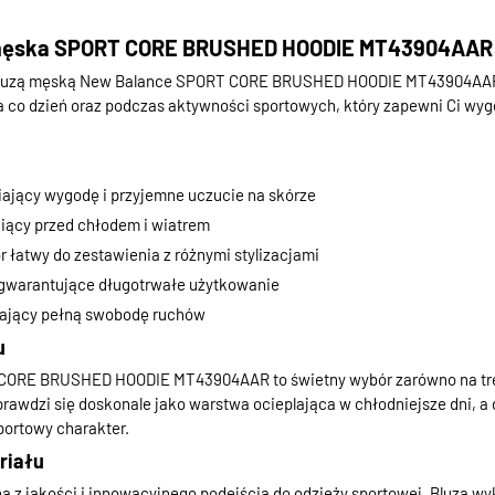
męska SPORT CORE BRUSHED HOODIE MT43904AAR -
 z bluzą męską New Balance SPORT CORE BRUSHED HOODIE MT43904A
na co dzień oraz podczas aktywności sportowych, który zapewni Ci w
iający wygodę i przyjemne uczucie na skórze
niący przed chłodem i wiatrem
r łatwy do zestawienia z różnymi stylizacjami
gwarantujące długotrwałe użytkowanie
iający pełną swobodę ruchów
u
CORE BRUSHED HOODIE MT43904AAR to świetny wybór zarówno na treni
rawdzi się doskonale jako warstwa ocieplająca w chłodniejsze dni, 
portowy charakter.
riału
 z jakości i innowacyjnego podejścia do odzieży sportowej. Bluza wy