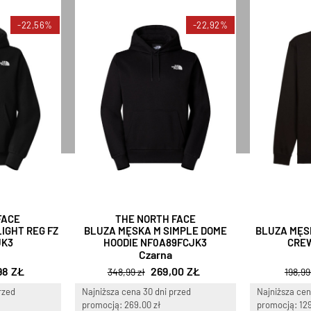
-22,56%
-22,92%
FACE
THE NORTH FACE
IGHT REG FZ
BLUZA MĘSKA M SIMPLE DOME
BLUZA MĘS
JK3
HOODIE NF0A89FCJK3
CREW
Czarna
98 ZŁ
269,00 ZŁ
348,99 zł
198,99
rzed
Najniższa cena 30 dni przed
Najniższa cen
promocją: 269.00 zł
promocją: 129