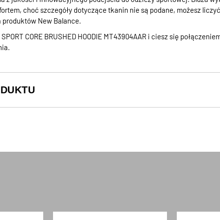
fortem, choć szczegóły dotyczące tkanin nie są podane, możesz liczy
la produktów New Balance.
e SPORT CORE BRUSHED HOODIE MT43904AAR i ciesz się połączeniem w
ia.
ODUKTU