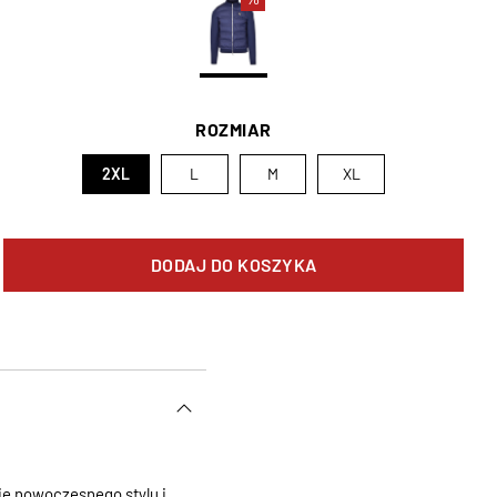
ROZMIAR
2XL
L
M
XL
DODAJ DO KOSZYKA
e nowoczesnego stylu i