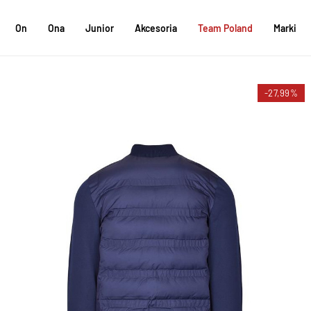
On
Ona
Junior
Akcesoria
Team Poland
Marki
-27,99%