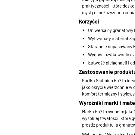
praktyczności, które dosko
myślą o mężczyznach ceniąc
Korzyści
Uniwersalny granatowy ko
Wytrzymały materiał za
Starannie dopasowany k
Wygoda użytkowania dzię
Łatwość pielęgnacji i o
Zastosowanie produkt
Kurtka Giubbino Ea7 to id
jako okrycie wierzchnie w 
komfort termiczny i stylowy
Wyróżniki marki i mate
Marka Ea7 to synonim jako
wysokiej trwałości, które 
prestiż produktu, a granat
Wybierz Ea7 Męską Kurtkę G