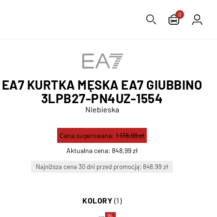
0
EA7 KURTKA MĘSKA EA7 GIUBBINO
3LPB27-PN4UZ-1554
Niebieska
Cena sugerowana:
1 178,99 zł
Aktualna cena:
848,99 zł
Najniższa cena 30 dni przed promocją: 848.99 zł
KOLORY
(1)
%