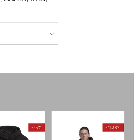
-35%
-41,38%