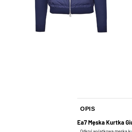
OPIS
Ea7 Męska Kurtka Gi
Odkryj wyjątkową męską ku