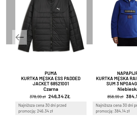
PUMA
NAPAPIJR
KURTKA MĘSKA ESS PADDED
KURTKA MĘSKA RA
JACKET 68521001
SUM 3 NP0A4
Czarna
Niebiesk
246,34 ZŁ
384,
378,99 zł
858,99 zł
Najniższa cena 30 dni przed
Najniższa cena 30 dni p
promocją: 246.34 zł
promocją: 384.14 zł