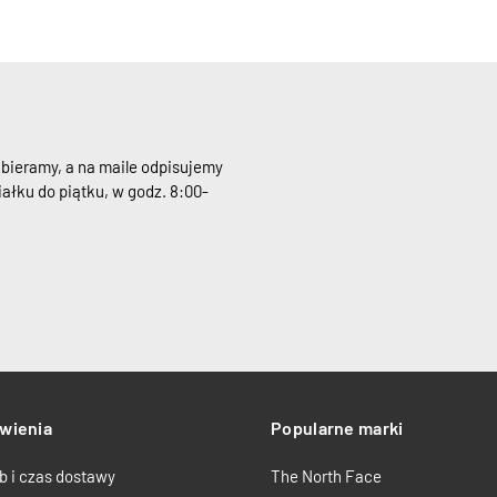
dbieramy, a na maile odpisujemy
ałku do piątku, w godz. 8:00-
wienia
Popularne marki
b i czas dostawy
The North Face