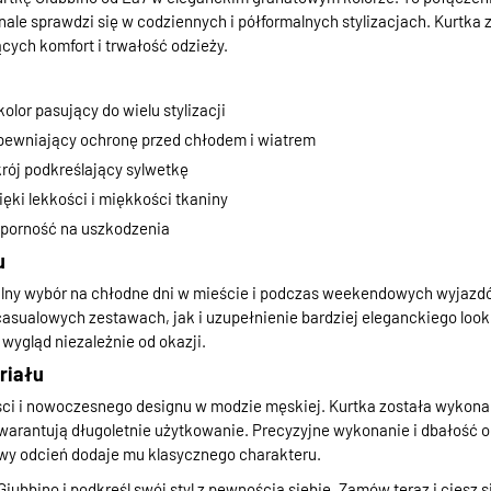
nale sprawdzi się w codziennych i półformalnych stylizacjach. Kurtka
ych komfort i trwałość odzieży.
lor pasujący do wielu stylizacji
pewniający ochronę przed chłodem i wiatrem
rój podkreślający sylwetkę
ki lekkości i miękkości tkaniny
dporność na uszkodzenia
u
ealny wybór na chłodne dni w mieście i podczas weekendowych wyjazd
casualowych zestawach, jak i uzupełnienie bardziej eleganckiego looku
 wygląd niezależnie od okazji.
riału
ści i nowoczesnego designu w modzie męskiej. Kurtka została wykona
gwarantują długoletnie użytkowanie. Precyzyjne wykonanie i dbałość o
owy odcień dodaje mu klasycznego charakteru.
iubbino i podkreśl swój styl z pewnością siebie. Zamów teraz i ciesz 