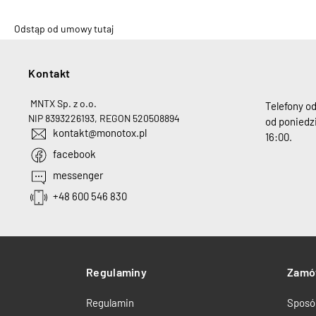
Odstąp od umowy tutaj
Kontakt
H
MNTX Sp. z o.o.
Telefony o
NIP 8393226193, REGON 520508894
od poniedzi
kontakt@monotox.pl
16:00.
facebook
messenger
+48 600 546 830
Regulaminy
Zamó
Regulamin
Sposó