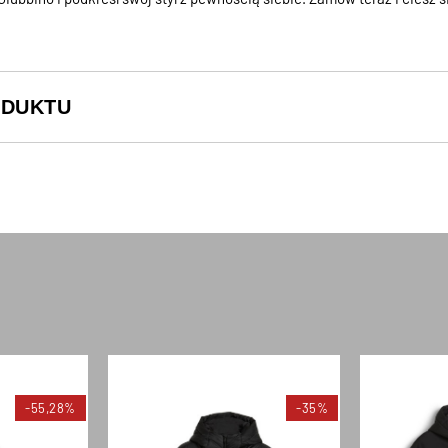
ODUKTU
-55,28%
-35%