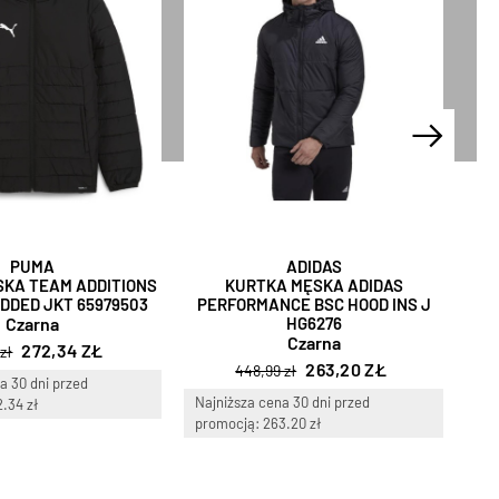
PUMA
ADIDAS
KA TEAM ADDITIONS
KURTKA MĘSKA ADIDAS
KUR
DDED JKT 65979503
PERFORMANCE BSC HOOD INS J
Czarna
HG6276
Czarna
272,34 ZŁ
 zł
263,20 ZŁ
448,99 zł
a 30 dni przed
Naj
Najniższa cena 30 dni przed
.34 zł
pro
promocją: 263.20 zł