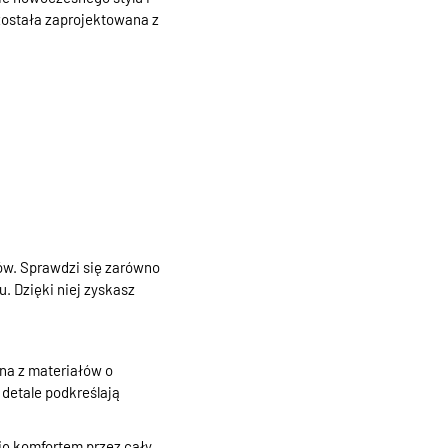
 została zaprojektowana z
ów. Sprawdzi się zarówno
. Dzięki niej zyskasz
na z materiałów o
 detale podkreślają
się komfortem przez cały