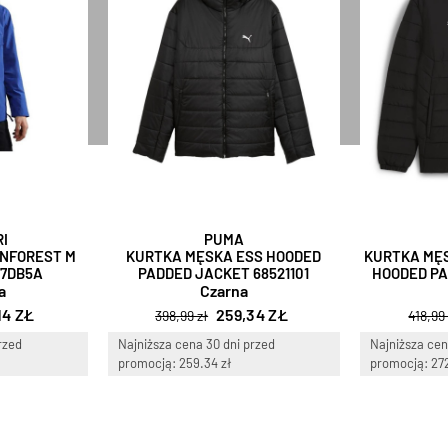
I
PUMA
INFOREST M
KURTKA MĘSKA ESS HOODED
KURTKA MĘS
G7DB5A
PADDED JACKET 68521101
HOODED PA
a
Czarna
14 ZŁ
259,34 ZŁ
398,99 zł
418,99
rzed
Najniższa cena 30 dni przed
Najniższa cen
promocją: 259.34 zł
promocją: 272