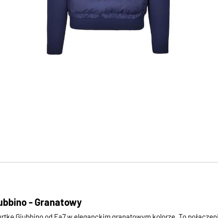
ubbino - Granatowy
rtkę Giubbino od Ea7 w eleganckim granatowym kolorze. To połączeni