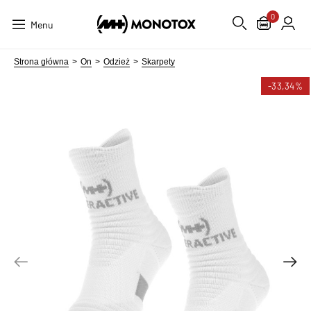
0
Menu
Strona główna
On
Odzież
Skarpety
-33,34%