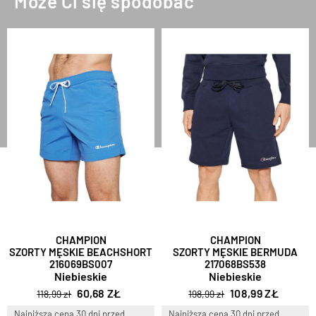
Może Ci się spodobać
CHAMPION
CHAMPION
SZORTY MĘSKIE BEACHSHORT
SZORTY MĘSKIE BERMUDA
216069BS007
217068BS538
Niebieskie
Niebieskie
60,68 ZŁ
108,99 ZŁ
118,99 zł
198,99 zł
Najniższa cena 30 dni przed
Najniższa cena 30 dni przed