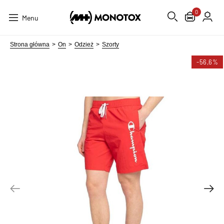
0
Menu
Strona główna
On
Odzież
Szorty
-56,6%