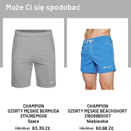
Może Ci się spodobać
CHAMPION
CHAMPION
SZORTY MĘSKIE BERMUDA
SZORTY MĘSKIE BEACHSHORT
217436EM006
216069BS007
Szare
Niebieskie
83,39 ZŁ
60,68 ZŁ
138,99 zł
118,99 zł