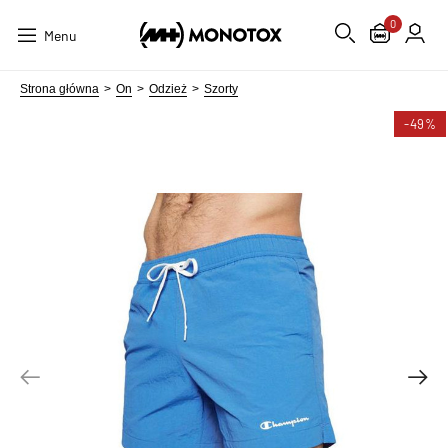
0
Menu
Strona główna
On
Odzież
Szorty
-49%