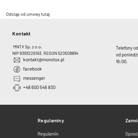
Odstąp od umowy tutaj
Kontakt
H
MNTX Sp. z o.o.
Telefony o
NIP 8393226193, REGON 520508894
od poniedzi
kontakt@monotox.pl
16:00.
facebook
messenger
+48 600 546 830
Regulaminy
Zamó
Regulamin
Sposó