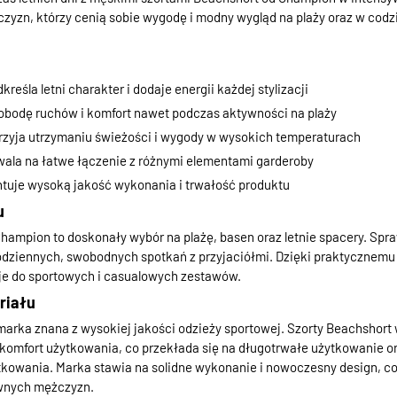
czyzn, którzy cenią sobie wygodę i modny wygląd na plaży oraz w cod
kreśla letni charakter i dodaje energii każdej stylizacji
obodę ruchów i komfort nawet podczas aktywności na plaży
rzyja utrzymaniu świeżości i wygody w wysokich temperaturach
wala na łatwe łączenie z różnymi elementami garderoby
uje wysoką jakość wykonania i trwałość produktu
u
hampion to doskonały wybór na plażę, basen oraz letnie spacery. Spr
dziennych, swobodnych spotkań z przyjaciółmi. Dzięki praktycznem
 je do sportowych i casualowych zestawów.
riału
rka znana z wysokiej jakości odzieży sportowej. Szorty Beachshort
komfort użytkowania, co przekłada się na długotrwałe użytkowanie o
kowania. Marka stawia na solidne wykonanie i nowoczesny design, co 
wnych mężczyzn.