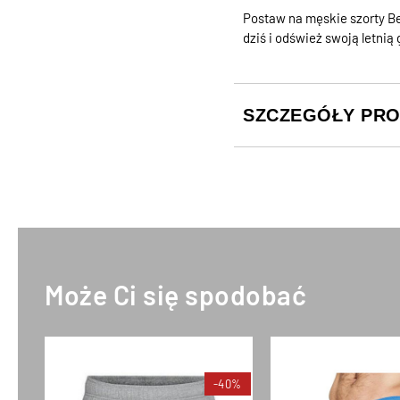
Postaw na męskie szorty Be
dziś i odśwież swoją letnią
SZCZEGÓŁY PR
Może Ci się spodobać
-40%