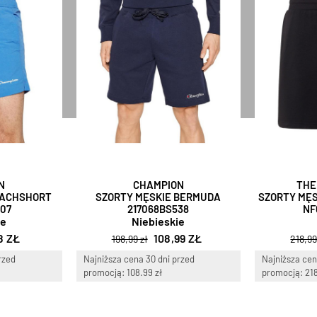
N
CHAMPION
THE
EACHSHORT
SZORTY MĘSKIE BERMUDA
SZORTY MĘS
07
217068BS538
NF
ie
Niebieskie
8 ZŁ
108,99 ZŁ
198,99 zł
218,99
rzed
Najniższa cena 30 dni przed
Najniższa cen
promocją: 108.99 zł
promocją: 218