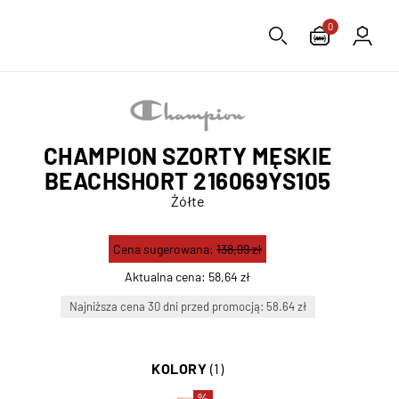
0
CHAMPION SZORTY MĘSKIE
BEACHSHORT 216069YS105
Żółte
Cena sugerowana:
138,99 zł
Aktualna cena:
58,64 zł
Najniższa cena 30 dni przed promocją: 58.64 zł
KOLORY
(1)
%