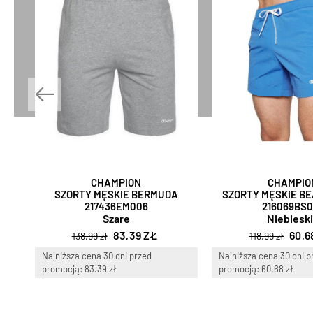
CHAMPION
CHAMPIO
SZORTY MĘSKIE BERMUDA
SZORTY MĘSKIE B
217436EM006
216069BS0
Szare
Niebiesk
83,39 ZŁ
60,6
138,99 zł
118,99 zł
Najniższa cena 30 dni przed
Najniższa cena 30 dni p
promocją: 83.39 zł
promocją: 60.68 zł