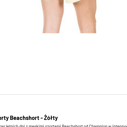
rty Beachshort - Żółty
czas letnich dni z męskimi szortami Beachshort od Champion w intens