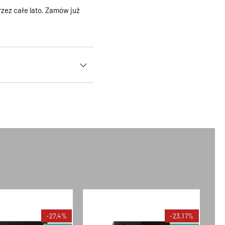
zez całe lato. Zamów już
-27,4%
-23,17%