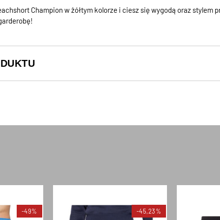
achshort Champion w żółtym kolorze i ciesz się wygodą oraz stylem pr
 garderobę!
ODUKTU
-49%
-45,23%