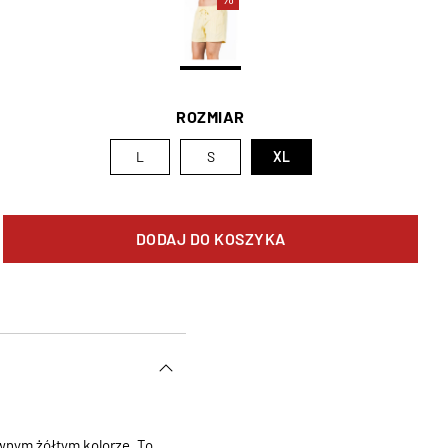
ROZMIAR
L
S
XL
DODAJ DO KOSZYKA
ywnym żółtym kolorze. To