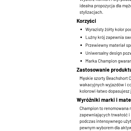
idealna propozycja dla męż
stylizacjach.
Korzyści
Wyrazisty żółty kolor pod
Luźny krój zapewnia sw
Przewiewny materiał sp
Uniwersalny design poz
Marka Champion gwarant
Zastosowanie produkt
Męskie szorty Beachshort C
wakacyjnych wyjazdów i co
kolorowi łatwo dopasujesz
Wyróżniki marki i mate
Champion to renomowana ma
zapewniających trwałość i 
podczas intensywnego użyt
pewnym wyborem dla akty