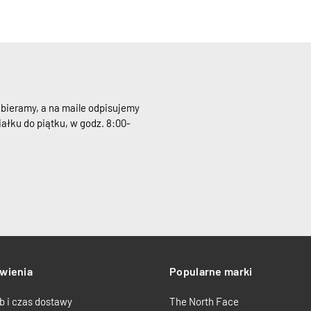
dbieramy, a na maile odpisujemy
ałku do piątku, w godz. 8:00-
wienia
Popularne marki
b i czas dostawy
The North Face