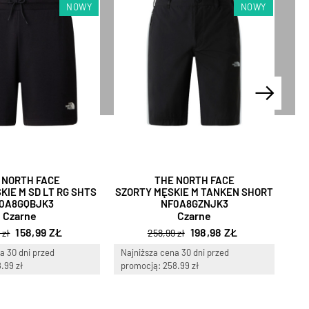
NOWY
NOWY
 NORTH FACE
THE NORTH FACE
KIE M SD LT RG SHTS
SZORTY MĘSKIE M TANKEN SHORT
SZO
0A8GQBJK3
NF0A8GZNJK3
Czarne
Czarne
158,99 ZŁ
198,98 ZŁ
 zł
258,99 zł
a 30 dni przed
Najniższa cena 30 dni przed
Naj
.99 zł
promocją: 258.99 zł
pro