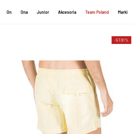
On
Ona
Junior
Akcesoria
Team Poland
Marki
-57,81%