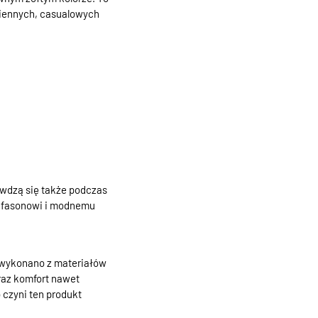
ziennych, casualowych
awdzą się także podczas
u fasonowi i modnemu
 wykonano z materiałów
raz komfort nawet
czyni ten produkt