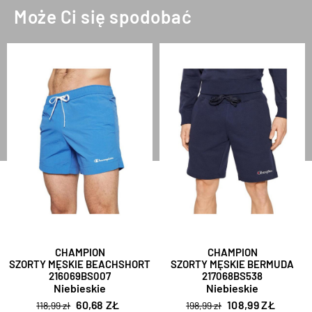
Może Ci się spodobać
CHAMPION
CHAMPION
SZORTY MĘSKIE BEACHSHORT
SZORTY MĘSKIE BERMUDA
216069BS007
217068BS538
Niebieskie
Niebieskie
60,68 ZŁ
108,99 ZŁ
118,99 zł
198,99 zł