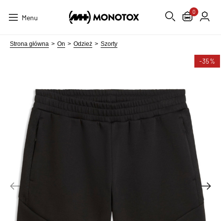
0
Menu
Strona główna
On
Odzież
Szorty
-35%