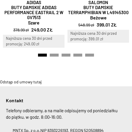
ADIDAS
SALOMON
BUTY DAMSKIE ADIDAS
BUTY DAMSKIE
PERFORMANCE EASTRAIL 2 W
TERRAMPHIBIAN W L49145300
GV7513
Beżowe
Szare
399,01 ZŁ
548,99 zł
249,00 ZŁ
378,99 zł
Najniższa cena 30 dni przed
Najniższa cena 30 dni przed
promocją: 399.01 zł
promocją: 249.00 zł
Odstąp od umowy tutaj
Kontakt
Telefony odbieramy, a na maile odpisujemy od poniedziałku
do piątku, w godz. 8:00-16:00.
MNTX Sp. z o.o.
NIP 8393226193, REGON 520508894