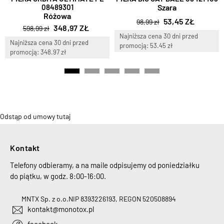
08489301
Szara
Różowa
53,45 ZŁ
98,99 zł
348,97 ZŁ
598,99 zł
Najniższa cena 30 dni przed
Najniższa cena 30 dni przed
promocją: 53.45 zł
promocją: 348.97 zł
Odstąp od umowy tutaj
Kontakt
Telefony odbieramy, a na maile odpisujemy od poniedziałku
do piątku, w godz. 8:00-16:00.
MNTX Sp. z o.o.
NIP 8393226193, REGON 520508894
kontakt@monotox.pl