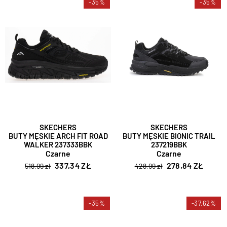
-35%
-35%
SKECHERS
SKECHERS
BUTY MĘSKIE ARCH FIT ROAD
BUTY MĘSKIE BIONIC TRAIL
WALKER 237333BBK
237219BBK
Czarne
Czarne
337,34 ZŁ
278,84 ZŁ
518,99 zł
428,99 zł
-35%
-37,62%