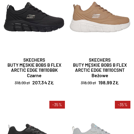
SKECHERS
SKECHERS
BUTY MĘSKIE BOBS B FLEX
BUTY MĘSKIE BOBS B FLEX
ARCTIC EDGE 118110BBK
ARCTIC EDGE 118110CSNT
Czarne
Beżowe
207,34 ZŁ
198,99 ZŁ
318,99 zł
318,99 zł
-35%
-35%