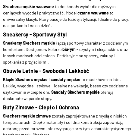
Skechers męskie wsuwane
to doskonały wybór dla mężczyzn
ceniących wygodę i praktyczność. Model
czarne wsuwane
to
uniwersalny klasyk, który pasuje do każdej stylizacji. Idealne do pracy,
na spotkania i na co dzień.
Sneakersy - Sportowy Styl
Sneakersy Skechers męskie
łączą sportowy charakter z codziennym
komfortem. Dostępne w kolorze
białym
- czystym i eleganckim, oraz
innych modnych odcieniach. Perfekcyjne na spacery, zakupy i
spotkania z przyjaciółmi.
Obuwie Letnie - Swoboda i Lekkość
Klapki Skechers męskie
i
sandały męskie
to must-have na lato.
Lekkie, wygodne i stylowe - idealne na wakacje, basen czy codzienne
użytkowanie w ciepłe dni.
Sandały Skechers męskie
oferują
doskonałe wsparcie stopy.
Buty Zimowe - Ciepło i Ochrona
Skechers męskie zimowe
zostały zaprojektowane z myślą o niskich
temperaturach. Ciepłe materiały i solidna konstrukcja zapewniają
ochronę przed mrozem, nie rezygnując przy tym z charakterystycznego
komfortu marki Skechers.