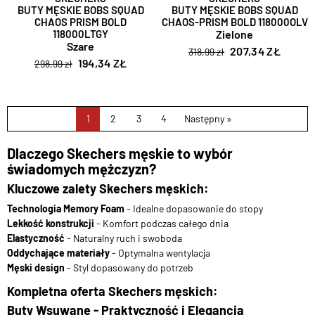
BUTY MĘSKIE BOBS SQUAD
BUTY MĘSKIE BOBS SQUAD
CHAOS PRISM BOLD
CHAOS-PRISM BOLD 118000OLV
118000LTGY
Zielone
Szare
207,34 ZŁ
318,99 zł
194,34 ZŁ
298,99 zł
1
2
3
4
Następny »
Dlaczego Skechers męskie to wybór
świadomych mężczyzn?
Kluczowe zalety Skechers męskich:
Technologia Memory Foam
- Idealne dopasowanie do stopy
Lekkość konstrukcji
- Komfort podczas całego dnia
Elastyczność
- Naturalny ruch i swoboda
Oddychające materiały
- Optymalna wentylacja
Męski design
- Styl dopasowany do potrzeb
Kompletna oferta Skechers męskich:
Buty Wsuwane - Praktyczność i Elegancja