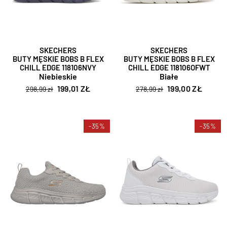
SKECHERS
SKECHERS
BUTY MĘSKIE BOBS B FLEX
BUTY MĘSKIE BOBS B FLEX
CHILL EDGE 118106NVY
CHILL EDGE 118106OFWT
Niebieskie
Białe
199,01 ZŁ
199,00 ZŁ
298,99 zł
278,99 zł
-35%
-35%