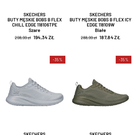
SKECHERS
SKECHERS
BUTY MĘSKIE BOBS B FLEX
BUTY MĘSKIE BOBS B FLEX ICY
CHILL EDGE 118106TPE
EDGE 118109W
Szare
Białe
194,34 ZŁ
187,84 ZŁ
298,99 zł
288,99 zł
-35%
-35%
SKECHERS
SKECHERS