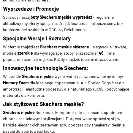
Wyprzedaże i Promocje
Sprawdź naszą
buty Skechers męskie wyprzedaż
- regularnie
aktualizujemy oferty specjalne. Znajdziesz u nas najlepsze ceny, bez
konieczności szukania w CCC czy Deichmann.
Specjalne Wersje i Rozmiary
W ofercie znajdziesz
Skechers męskie skórzane
- eleganckie i trwałe,
modele
szerokie
dla wymagającej stopy, oraz rozmiar
46
i inne
popularne rozmiary męskie. Każdy znajdzie idealne dopasowanie.
Innowacyjne technologie Skechers:
Wszystkie
Skechers męskie
wykorzystują zaawansowane systemy:
Memory Foam
dla idealnego dopasowania, Air-Cooled Goga Mat dla
amortyzacji, elastyczne podeszwy dla naturalnego ruchu i oddychające
materiały dla komfortu.
Jak stylizować Skechers męskie?
Skechers męskie
doskonale komponują się z jeansami, spodniami
chinos i casualowymi stylizacjami. Buty wsuwane sprawdzą się w
bardziej eleganckich zestawieniach, podczas gdy sneakersy idealnie
pasują do sportowego looku.