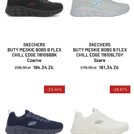
SKECHERS
SKECHERS
BUTY MĘSKIE BOBS B FLEX
BUTY MĘSKIE BOBS B FLEX
CHILL EDGE 118106BBK
CHILL EDGE 118106LTGY
Czarne
Szare
194,34 ZŁ
181,34 ZŁ
298,99 zł
278,99 zł
-33,44%
-28,67%