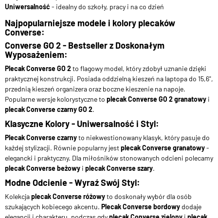
Uniwersalność
- idealny do szkoły, pracy i na co dzień
Najpopularniejsze modele i kolory plecaków
Converse:
Converse GO 2 - Bestseller z Doskonałym
Wyposażeniem:
Plecak Converse GO 2
to flagowy model, który zdobył uznanie dzięki
praktycznej konstrukcji. Posiada oddzielną kieszeń na laptopa do 15,6",
przednią kieszeń organizera oraz boczne kieszenie na napoje.
Popularne wersje kolorystyczne to
plecak Converse GO 2 granatowy
i
plecak Converse czarny GO 2
.
Klasyczne Kolory - Uniwersalność i Styl:
Plecak Converse czarny
to niekwestionowany klasyk, który pasuje do
każdej stylizacji. Równie popularny jest
plecak Converse granatowy
-
elegancki i praktyczny. Dla miłośników stonowanych odcieni polecamy
plecak Converse beżowy
i
plecak Converse szary
.
Modne Odcienie - Wyraź Swój Styl:
Kolekcja
plecak Converse różowy
to doskonały wybór dla osób
szukających kobiecego akcentu.
Plecak Converse bordowy
dodaje
elegancji i charakteru, podczas gdy
plecak Converse zielony
i
plecak