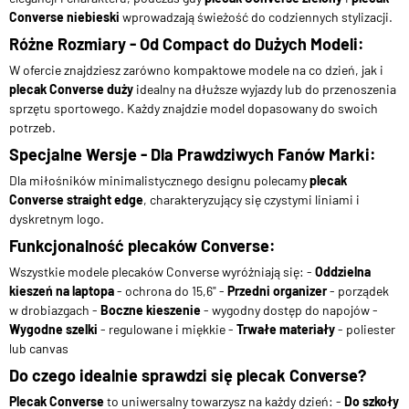
Converse niebieski
wprowadzają świeżość do codziennych stylizacji.
Różne Rozmiary - Od Compact do Dużych Modeli:
W ofercie znajdziesz zarówno kompaktowe modele na co dzień, jak i
plecak Converse duży
idealny na dłuższe wyjazdy lub do przenoszenia
sprzętu sportowego. Każdy znajdzie model dopasowany do swoich
potrzeb.
Specjalne Wersje - Dla Prawdziwych Fanów Marki:
Dla miłośników minimalistycznego designu polecamy
plecak
Converse straight edge
, charakteryzujący się czystymi liniami i
dyskretnym logo.
Funkcjonalność plecaków Converse:
Wszystkie modele plecaków Converse wyróżniają się: -
Oddzielna
kieszeń na laptopa
- ochrona do 15,6" -
Przedni organizer
- porządek
w drobiazgach -
Boczne kieszenie
- wygodny dostęp do napojów -
Wygodne szelki
- regulowane i miękkie -
Trwałe materiały
- poliester
lub canvas
Do czego idealnie sprawdzi się plecak Converse?
Plecak Converse
to uniwersalny towarzysz na każdy dzień: -
Do szkoły