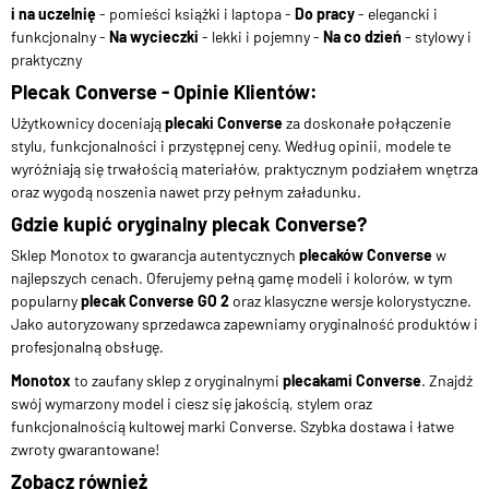
i na uczelnię
- pomieści książki i laptopa -
Do pracy
- elegancki i
funkcjonalny -
Na wycieczki
- lekki i pojemny -
Na co dzień
- stylowy i
praktyczny
Plecak Converse - Opinie Klientów:
Użytkownicy doceniają
plecaki Converse
za doskonałe połączenie
stylu, funkcjonalności i przystępnej ceny. Według opinii, modele te
wyróżniają się trwałością materiałów, praktycznym podziałem wnętrza
oraz wygodą noszenia nawet przy pełnym załadunku.
Gdzie kupić oryginalny plecak Converse?
Sklep Monotox to gwarancja autentycznych
plecaków Converse
w
najlepszych cenach. Oferujemy pełną gamę modeli i kolorów, w tym
popularny
plecak Converse GO 2
oraz klasyczne wersje kolorystyczne.
Jako autoryzowany sprzedawca zapewniamy oryginalność produktów i
profesjonalną obsługę.
Monotox
to zaufany sklep z oryginalnymi
plecakami Converse
. Znajdź
swój wymarzony model i ciesz się jakością, stylem oraz
funkcjonalnością kultowej marki Converse. Szybka dostawa i łatwe
zwroty gwarantowane!
Zobacz również