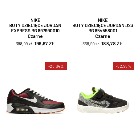
NIKE
NIKE
BUTY DZIECIĘCE JORDAN
BUTY DZIECIĘCE JORDAN J23
EXPRESS BG 897990010
BG 854558001
Czarne
Czarne
199,97 ZŁ
188,78 ZŁ
398,99 zł
368,99 zł
-28,04%
-52,95%