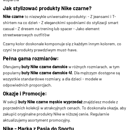
Jak stylizować produkty Nike czarne?
Nike czarne
to niezwykle uniwersalne produkty: - Z jeansami i T-
shirtem na co dzień - Z eleganckimi spodniami do stylizacji smart
casual - Z dresem na trening lub spacer - Jako element
streetwearowych outfit'ów
Czarny kolor doskonale komponuje się z każdym innym kolorem, co
czyni te produkty prawdziwym must-have.
Pełna gama rozmiarów:
Oferujemy
buty Nike czarne damskie
w różnych rozmiarach, w tym
popularny
buty Nike czarne damskie 41
. Dla mężczyzn dostępne są
wszystkie standardowe rozmiary, a dla dzieci - modele w
odpowiednich proporcjach.
Okazje i Promocje:
W sekcji
buty Nike czarne męskie wyprzedaż
znajdziesz modele z
poprzednich kolekcji w atrakcyjnych cenach. To doskonała okazja, aby
zakupić oryginalne produkty Nike w niższej cenie. Regularnie
aktualizujemy asortyment promocyjny.
Nike - Marka z Pasją do Sportu