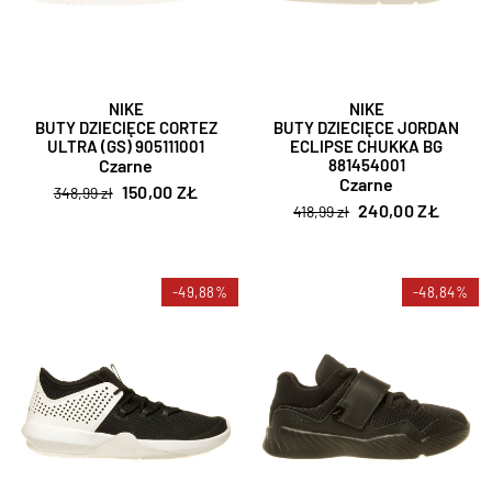
NIKE
NIKE
BUTY DZIECIĘCE CORTEZ
BUTY DZIECIĘCE JORDAN
ULTRA (GS) 905111001
ECLIPSE CHUKKA BG
Czarne
881454001
Czarne
150,00 ZŁ
348,99 zł
240,00 ZŁ
418,99 zł
-49,88%
-48,84%