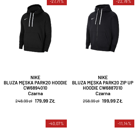
-27,71%
-22,78%
NIKE
NIKE
BLUZA MĘSKA PARK20 HOODIE
BLUZA MĘSKA PARK20 ZIP UP
CW6894010
HOODIE CW6887010
Czarna
Czarna
179,99 ZŁ
199,99 ZŁ
248,99 zł
258,99 zł
-40,07%
-11,14%