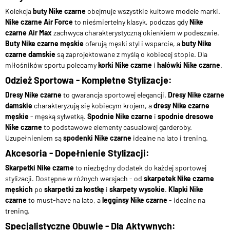
Kolekcja
buty Nike czarne
obejmuje wszystkie kultowe modele marki.
Nike czarne Air Force
to nieśmiertelny klasyk, podczas gdy
Nike
czarne Air Max
zachwyca charakterystyczną okienkiem w podeszwie.
Buty Nike czarne męskie
oferują męski styl i wsparcie, a
buty Nike
czarne damskie
są zaprojektowane z myślą o kobiecej stopie. Dla
miłośników sportu polecamy
korki Nike czarne
i
halówki Nike czarne
.
Odzież Sportowa - Kompletne Stylizacje:
Dresy Nike czarne
to gwarancja sportowej elegancji.
Dresy Nike czarne
damskie
charakteryzują się kobiecym krojem, a
dresy Nike czarne
męskie
- męską sylwetką.
Spodnie Nike czarne
i
spodnie dresowe
Nike czarne
to podstawowe elementy casualowej garderoby.
Uzupełnieniem są
spodenki Nike czarne
idealne na lato i trening.
Akcesoria - Dopełnienie Stylizacji:
Skarpetki Nike czarne
to niezbędny dodatek do każdej sportowej
stylizacji. Dostępne w różnych wersjach - od
skarpetek Nike czarne
męskich
po
skarpetki za kostkę
i
skarpety wysokie
.
Klapki Nike
czarne
to must-have na lato, a
legginsy Nike czarne
- idealne na
trening.
Specjalistyczne Obuwie - Dla Aktywnych: