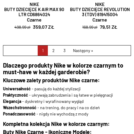
NIKE
NIKE
BUTY DZIECIĘCE K AIR MAX 90
BUTY DZIECIĘCE REVOLUTION
LTR CD6864024
3 (TDV) 819415004
Czarne
Czarne
359,07 ZŁ
79,51 ZŁ
498,99 zł
168,99 zł
1
2
3
Następny »
Dlaczego produkty Nike w kolorze czarnym to
must-have w każdej garderobie?
Kluczowe zalety produktów Nike czarne:
Uniwersalność
- pasują do każdej stylizacji
Praktyczność
- ukrywają zabrudzenia i są łatwe w pielęgnacji
Elegancja
- dyskretny i wyrafinowany wygląd
Wszechstronność
- na trening, do pracy i na co dzień
Ponadczasowość
- nigdy nie wychodzą z mody
Kompletna kolekcja Nike w kolorze czarnym:
Buty Nike Czarne - Ikoniczne Modele: