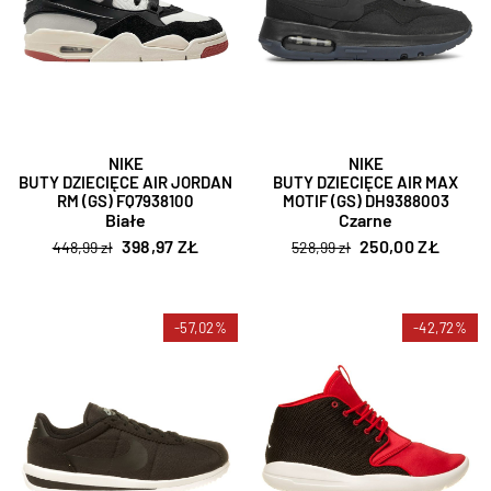
NIKE
NIKE
BUTY DZIECIĘCE AIR JORDAN
BUTY DZIECIĘCE AIR MAX
RM (GS) FQ7938100
MOTIF (GS) DH9388003
Białe
Czarne
398,97 ZŁ
250,00 ZŁ
448,99 zł
528,99 zł
-57,02%
-42,72%