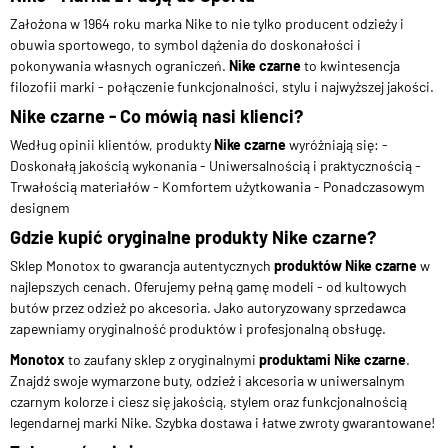
Założona w 1964 roku marka Nike to nie tylko producent odzieży i
obuwia sportowego, to symbol dążenia do doskonałości i
pokonywania własnych ograniczeń.
Nike czarne
to kwintesencja
filozofii marki - połączenie funkcjonalności, stylu i najwyższej jakości.
Nike czarne - Co mówią nasi klienci?
Według opinii klientów, produkty
Nike czarne
wyróżniają się: -
Doskonałą jakością wykonania - Uniwersalnością i praktycznością -
Trwałością materiałów - Komfortem użytkowania - Ponadczasowym
designem
Gdzie kupić oryginalne produkty Nike czarne?
Sklep Monotox to gwarancja autentycznych
produktów Nike czarne
w
najlepszych cenach. Oferujemy pełną gamę modeli - od kultowych
butów przez odzież po akcesoria. Jako autoryzowany sprzedawca
zapewniamy oryginalność produktów i profesjonalną obsługę.
Monotox
to zaufany sklep z oryginalnymi
produktami Nike czarne
.
Znajdź swoje wymarzone buty, odzież i akcesoria w uniwersalnym
czarnym kolorze i ciesz się jakością, stylem oraz funkcjonalnością
legendarnej marki Nike. Szybka dostawa i łatwe zwroty gwarantowane!