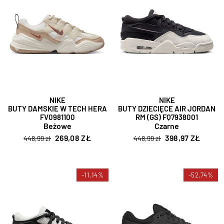
NIKE
NIKE
BUTY DAMSKIE W TECH HERA
BUTY DZIECIĘCE AIR JORDAN
FV0981100
RM (GS) FQ7938001
Beżowe
Czarne
269,08 ZŁ
398,97 ZŁ
448,99 zł
448,99 zł
-11,14%
-52,74%