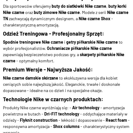
Dla sportowców oferujemy
buty do siatkówki Nike czarne
,
buty korki
Nike czarne
oraz
buty zimowe Nike czarne
. Modele z serii
Nike czarne
TN
zachwycają dynamicznym designem, a
Nike czarne Shox
-
charakterystyczną amortyzacją.
Odzież Treningowa - Profesjonalny Sprzęt:
Spodnie treningowe Nike czarne
i
getry piłkarskie Nike czarne
to
wybór profesjonalistów.
Ochraniacze piłkarskie Nike czarne
zapewniają bezpieczeństwo podczas gry, a
skarpety piłkarskie Nike
czarne
- optymalny komfort.
Premium Wersje - Najwyższa Jakość:
Nike czarne damskie skórzane
to ekskluzywna wersja dla kobiet
ceniących sobie najwyższą jakość. Eleganckie, trwałe i doskonale
dopasowane - idealne na co dzień i na specjalne okazje.
Technologie Nike w czarnych produktach:
Produkty Nike czarne wyróżniają się: -
Air technology
- amortyzacja
powietrzna w butach -
Dri-FIT technology
- oddychające materiały w
odzieży -
Flyknit construction
- lekkość i dopasowanie -
React foam
-
responsywna amortyzacja -
Shox columns
- charakterystyczny system
wsparcia