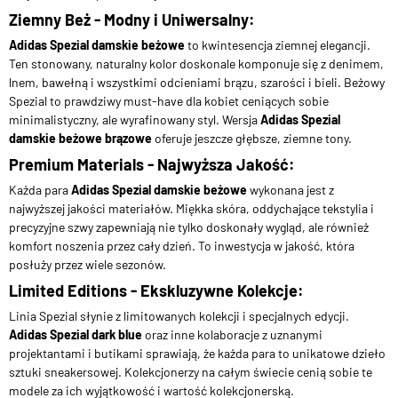
Ziemny Beż - Modny i Uniwersalny:
Adidas Spezial damskie beżowe
to kwintesencja ziemnej elegancji.
Ten stonowany, naturalny kolor doskonale komponuje się z denimem,
lnem, bawełną i wszystkimi odcieniami brązu, szarości i bieli. Beżowy
Spezial to prawdziwy must-have dla kobiet ceniących sobie
minimalistyczny, ale wyrafinowany styl. Wersja
Adidas Spezial
damskie beżowe brązowe
oferuje jeszcze głębsze, ziemne tony.
Premium Materials - Najwyższa Jakość:
Każda para
Adidas Spezial damskie beżowe
wykonana jest z
najwyższej jakości materiałów. Miękka skóra, oddychające tekstylia i
precyzyjne szwy zapewniają nie tylko doskonały wygląd, ale również
komfort noszenia przez cały dzień. To inwestycja w jakość, która
posłuży przez wiele sezonów.
Limited Editions - Ekskluzywne Kolekcje:
Linia Spezial słynie z limitowanych kolekcji i specjalnych edycji.
Adidas Spezial dark blue
oraz inne kolaboracje z uznanymi
projektantami i butikami sprawiają, że każda para to unikatowe dzieło
sztuki sneakersowej. Kolekcjonerzy na całym świecie cenią sobie te
modele za ich wyjątkowość i wartość kolekcjonerską.