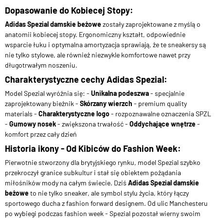
Dopasowanie do Kobiecej Stopy:
Adidas Spezial damskie beżowe
zostały zaprojektowane z myślą o
anatomii kobiecej stopy. Ergonomiczny kształt, odpowiednie
wsparcie łuku i optymalna amortyzacja sprawiają, że te sneakersy są
nie tylko stylowe, ale również niezwykle komfortowe nawet przy
długotrwałym noszeniu.
Charakterystyczne cechy Adidas Spezial:
Model Spezial wyróżnia się: -
Unikalna podeszwa
- specjalnie
zaprojektowany bieżnik -
Skórzany wierzch
- premium quality
materials -
Charakterystyczne logo
- rozpoznawalne oznaczenia SPZL
-
Gumowy nosek
- zwiększona trwałość -
Oddychające wnętrze
-
komfort przez cały dzień
Historia ikony - Od Kibiców do Fashion Week:
Pierwotnie stworzony dla brytyjskiego rynku, model Spezial szybko
przekroczył granice subkultur i stał się obiektem pożądania
miłośników mody na całym świecie. Dziś
Adidas Spezial damskie
beżowe
to nie tylko sneaker, ale symbol stylu życia, który łączy
sportowego ducha z fashion forward designem. Od ulic Manchesteru
po wybiegi podczas fashion week - Spezial pozostał wierny swoim