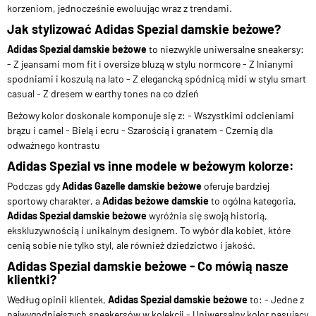
korzeniom, jednocześnie ewoluując wraz z trendami.
Jak stylizować Adidas Spezial damskie beżowe?
Adidas Spezial damskie beżowe
to niezwykle uniwersalne sneakersy:
- Z jeansami mom fit i oversize bluzą w stylu normcore - Z lnianymi
spodniami i koszulą na lato - Z elegancką spódnicą midi w stylu smart
casual - Z dresem w earthy tones na co dzień
Beżowy kolor doskonale komponuje się z: - Wszystkimi odcieniami
brązu i camel - Bielą i ecru - Szarością i granatem - Czernią dla
odważnego kontrastu
Adidas Spezial vs inne modele w beżowym kolorze:
Podczas gdy
Adidas Gazelle damskie beżowe
oferuje bardziej
sportowy charakter, a
Adidas beżowe damskie
to ogólna kategoria,
Adidas Spezial damskie beżowe
wyróżnia się swoją historią,
ekskluzywnością i unikalnym designem. To wybór dla kobiet, które
cenią sobie nie tylko styl, ale również dziedzictwo i jakość.
Adidas Spezial damskie beżowe - Co mówią nasze
klientki?
Według opinii klientek,
Adidas Spezial damskie beżowe
to: - Jedne z
najwygodniejszych sneakersów w kolekcji - Uniwersalny kolor pasujący