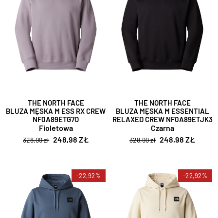
THE NORTH FACE
THE NORTH FACE
BLUZA MĘSKA M ESS RX CREW
BLUZA MĘSKA M ESSENTIAL
NF0A89ETG7O
RELAXED CREW NF0A89ETJK3
Fioletowa
Czarna
248,98 ZŁ
248,98 ZŁ
328,99 zł
328,99 zł
-22,92%
-22,92%