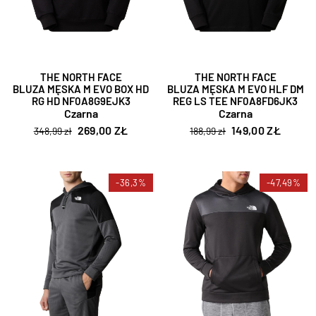
THE NORTH FACE
THE NORTH FACE
BLUZA MĘSKA M EVO BOX HD
BLUZA MĘSKA M EVO HLF DM
RG HD NF0A8G9EJK3
REG LS TEE NF0A8FD6JK3
Czarna
Czarna
269,00 ZŁ
149,00 ZŁ
348,99 zł
188,99 zł
-36,3%
-47,49%