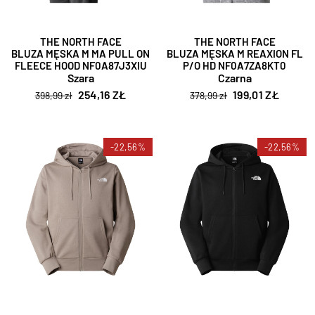
THE NORTH FACE
THE NORTH FACE
BLUZA MĘSKA M MA PULL ON
BLUZA MĘSKA M REAXION FL
FLEECE HOOD NF0A87J3XIU
P/O HD NF0A7ZA8KT0
Szara
Czarna
254,16 ZŁ
199,01 ZŁ
398,99 zł
378,99 zł
-22,56%
-22,56%