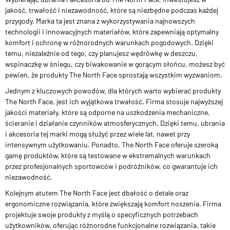
jakość, trwałość i niezawodność, które są niezbędne podczas każdej
przygody. Marka ta jest znana z wykorzystywania najnowszych
technologii i innowacyjnych materiałów, które zapewniają optymalny
komfort i ochronę w różnorodnych warunkach pogodowych. Dzięki
temu, niezależnie od tego, czy planujesz wędrówkę w deszczu,
wspinaczkę w śniegu, czy biwakowanie w gorącym słońcu, możesz być
pewien, że produkty The North Face sprostają wszystkim wyzwaniom.
Jednym z kluczowych powodów, dla których warto wybierać produkty
The North Face, jest ich wyjątkowa trwałość. Firma stosuje najwyższej
jakości materiały, które są odporne na uszkodzenia mechaniczne,
ścieranie i działanie czynników atmosferycznych. Dzięki temu, ubrania
i akcesoria tej marki mogą służyć przez wiele lat, nawet przy
intensywnym użytkowaniu. Ponadto, The North Face oferuje szeroką
gamę produktów, które są testowane w ekstremalnych warunkach
przez profesjonalnych sportowców i podróżników, co gwarantuje ich
niezawodność.
Kolejnym atutem The North Face jest dbałość o detale oraz
ergonomiczne rozwiązania, które zwiększają komfort noszenia. Firma
projektuje swoje produkty z myślą o specyficznych potrzebach
użytkowników, oferując różnorodne funkcjonalne rozwiązania, takie