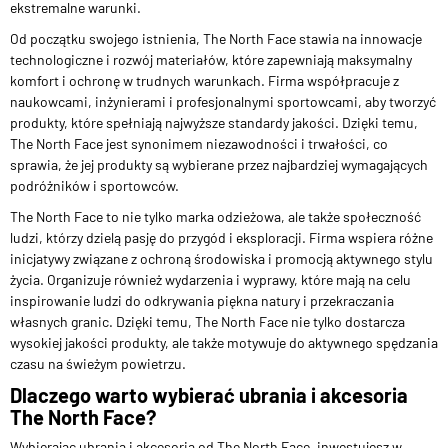
ekstremalne warunki.
Od początku swojego istnienia, The North Face stawia na innowacje
technologiczne i rozwój materiałów, które zapewniają maksymalny
komfort i ochronę w trudnych warunkach. Firma współpracuje z
naukowcami, inżynierami i profesjonalnymi sportowcami, aby tworzyć
produkty, które spełniają najwyższe standardy jakości. Dzięki temu,
The North Face jest synonimem niezawodności i trwałości, co
sprawia, że jej produkty są wybierane przez najbardziej wymagających
podróżników i sportowców.
The North Face to nie tylko marka odzieżowa, ale także społeczność
ludzi, którzy dzielą pasję do przygód i eksploracji. Firma wspiera różne
inicjatywy związane z ochroną środowiska i promocją aktywnego stylu
życia. Organizuje również wydarzenia i wyprawy, które mają na celu
inspirowanie ludzi do odkrywania piękna natury i przekraczania
własnych granic. Dzięki temu, The North Face nie tylko dostarcza
wysokiej jakości produkty, ale także motywuje do aktywnego spędzania
czasu na świeżym powietrzu.
Dlaczego warto wybierać ubrania i akcesoria
The North Face?
Wybierając ubrania i akcesoria od The North Face, inwestujesz w