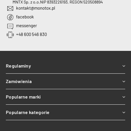
MNTX Sp. z o.o.
NIP 8393226193, REGON 520508894
kontakt@monotox.pl
facebook
messenger
+48 600 546 830
Regulaminy
Zamówienia
Popularne marki
Popularne kategorie