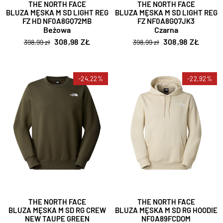
THE NORTH FACE
THE NORTH FACE
BLUZA MĘSKA M SD LIGHT REG
BLUZA MĘSKA M SD LIGHT REG
FZ HD NF0A8GQ72MB
FZ NF0A8GQ7JK3
Beżowa
Czarna
308,98 ZŁ
308,98 ZŁ
398,99 zł
398,99 zł
-24,22%
-22,92%
THE NORTH FACE
THE NORTH FACE
BLUZA MĘSKA M SD RG CREW
BLUZA MĘSKA M SD RG HOODIE
NEW TAUPE GREEN
NF0A89FCDOM