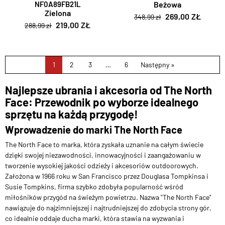
NF0A89FB21L
Beżowa
Zielona
269,00 ZŁ
348,99 zł
219,00 ZŁ
288,99 zł
1
2
3
…
6
Następny »
Najlepsze ubrania i akcesoria od The North
Face: Przewodnik po wyborze idealnego
sprzętu na każdą przygodę!
Wprowadzenie do marki The North Face
The North Face to marka, która zyskała uznanie na całym świecie
dzięki swojej niezawodności, innowacyjności i zaangażowaniu w
tworzenie wysokiej jakości odzieży i akcesoriów outdoorowych.
Założona w 1966 roku w San Francisco przez Douglasa Tompkinsa i
Susie Tompkins, firma szybko zdobyła popularność wśród
miłośników przygód na świeżym powietrzu. Nazwa "The North Face"
nawiązuje do najzimniejszej i najtrudniejszej do zdobycia strony gór,
co idealnie oddaje ducha marki, która stawia na wyzwania i