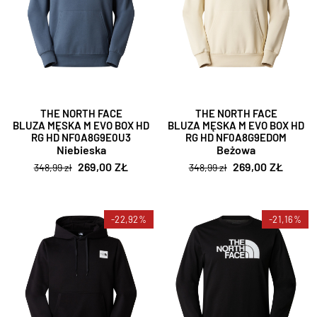
THE NORTH FACE
THE NORTH FACE
BLUZA MĘSKA M EVO BOX HD
BLUZA MĘSKA M EVO BOX HD
RG HD NF0A8G9E0U3
RG HD NF0A8G9EDOM
Niebieska
Beżowa
269,00 ZŁ
269,00 ZŁ
348,99 zł
348,99 zł
-22,92%
-21,16%