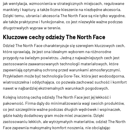
jak wentylacja, wzmocnienia w strategicznych miejscach, regulowane
mankiety i kaptury, a także liczne kieszenie na niezbędne akcesoria.
Dzięki temu, ubrania i akcesoria The North Face są nie tylko wygodne,
ale także praktyczne i funkcjonalne, co jest niezwykle ważne podczas
długotrwałych wypraw w terenie.
Kluczowe cechy odzieży The North Face
Odzież The North Face charakteryzuje się szeregiem kluczowych cech,
które sprawiają, że jest ona idealnym wyborem na różnorodne
przygody na świeżym powietrzu. Jedną z najważniejszych cech jest
zastosowanie zaawansowanych technologii materiałowych, które
zapewniają optymalną ochronę przed warunkami atmosferycznymi.
Przykładem może być technologia Gore-Tex, która jest wodoodporna,
wiatroszczelna i oddychająca, co pozwala zachować suchość i komfort
nawet w najbardziej ekstremalnych warunkach pogodowych.
Kolejną istotną cechą odzieży The North Face jest jej lekkość i
pakowność. Firma dąży do minimalizowania wagi swoich produktów,
co jest szczególnie ważne podczas długich wędrówek i wspinaczek,
gdzie każdy dodatkowy gram może mieć znaczenie. Dzięki
zastosowaniu lekkich, ale wytrzymałych materiałów, odzież The North
Face zapewnia maksymalny komfort noszenia, nie obciążając