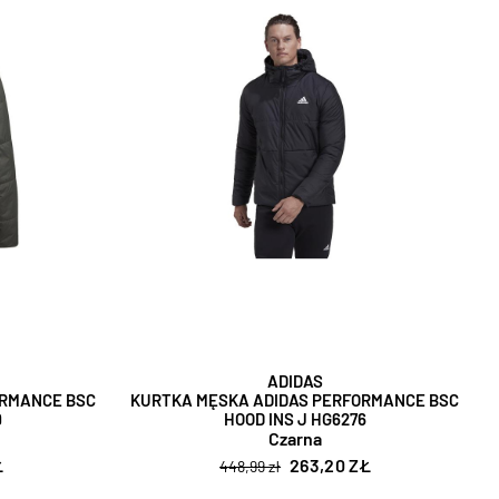
ADIDAS
ORMANCE BSC
KURTKA MĘSKA ADIDAS PERFORMANCE BSC
9
HOOD INS J HG6276
Czarna
Ł
263,20 ZŁ
448,99 zł