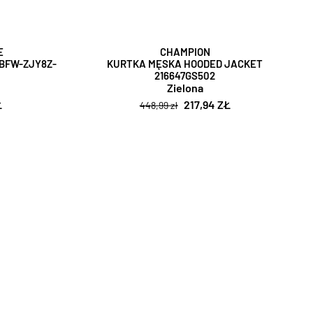
E
CHAMPION
ZBFW-ZJY8Z-
KURTKA MĘSKA HOODED JACKET
216647GS502
Zielona
Ł
217,94 ZŁ
448,99 zł