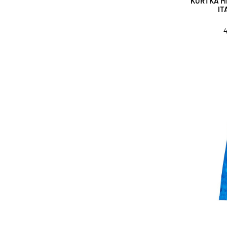
KURTKA M
IT
4