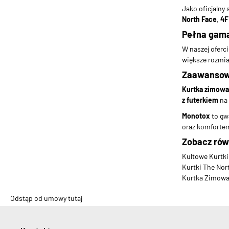
Jako oficjalny
North Face
,
4F
Pełna gama
W naszej oferc
większe rozmia
Zaawansowa
Kurtka zimow
z futerkiem
na 
Monotox
to gw
oraz komfortem
Zobacz rów
Kultowe Kurtki
Kurtki The Nor
Kurtka Zimowa 
Odstąp od umowy tutaj