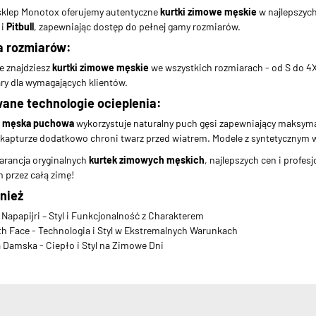
 sklep Monotox oferujemy autentyczne
kurtki zimowe męskie
w najlepszyc
i
Pitbull
, zapewniając dostęp do pełnej gamy rozmiarów.
 rozmiarów:
ie znajdziesz
kurtki zimowe męskie
we wszystkich rozmiarach - od S do 4
ry dla wymagających klientów.
ne technologie ocieplenia:
a męska puchowa
wykorzystuje naturalny puch gęsi zapewniający maksym
kapturze dodatkowo chroni twarz przed wiatrem. Modele z syntetycznym 
arancja oryginalnych
kurtek zimowych męskich
, najlepszych cen i profes
 przez całą zimę!
nież
 Napapijri – Styl i Funkcjonalność z Charakterem
th Face - Technologia i Styl w Ekstremalnych Warunkach
Damska - Ciepło i Styl na Zimowe Dni