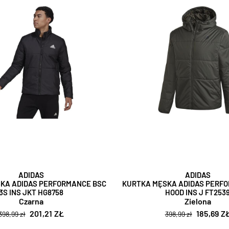
ADIDAS
ADIDAS
KA ADIDAS PERFORMANCE BSC
KURTKA MĘSKA ADIDAS PERF
3S INS JKT HG8758
HOOD INS J FT253
Czarna
Zielona
201,21 ZŁ
185,69 Z
398,99 zł
398,99 zł