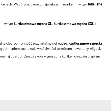
h cenach. Współpracujemy z największymi markami, w tym
Nike
,
The
XL, w tym
kurtka zimowa męska XL
,
kurtka zimowa męska XXL
i
alną ciepłochłonność przy minimalnej wadze.
Kurtka zimowa męska
wypełnieniem zachowują właściwości termiczne nawet przy wilgoci.
jonalnej obsługi. Znajdź swoją wymarzoną kurtkę i ciesz się ciepłem