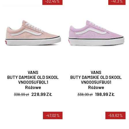
-32,45%
-41,3%
VANS
VANS
BUTY DAMSKIE OLD SKOOL
BUTY DAMSKIE OLD SKOOL
VN0005UFBQL1
VN0005UFBUG1
Różowe
Różowe
228,99 ZŁ
198,99 ZŁ
338,99 zł
338,99 zł
-47,02%
-59,62%