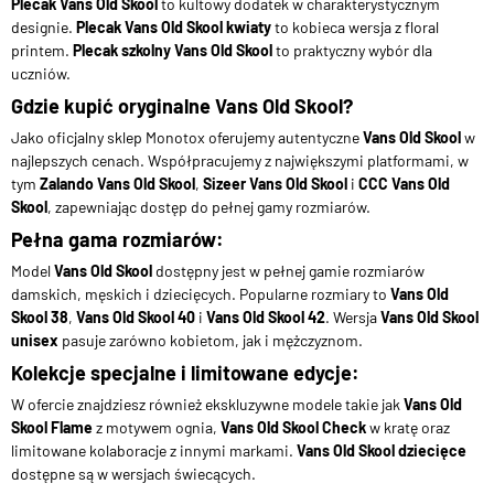
Plecak Vans Old Skool
to kultowy dodatek w charakterystycznym
designie.
Plecak Vans Old Skool kwiaty
to kobieca wersja z floral
printem.
Plecak szkolny Vans Old Skool
to praktyczny wybór dla
uczniów.
Gdzie kupić oryginalne Vans Old Skool?
Jako oficjalny sklep Monotox oferujemy autentyczne
Vans Old Skool
w
najlepszych cenach. Współpracujemy z największymi platformami, w
tym
Zalando Vans Old Skool
,
Sizeer Vans Old Skool
i
CCC Vans Old
Skool
, zapewniając dostęp do pełnej gamy rozmiarów.
Pełna gama rozmiarów:
Model
Vans Old Skool
dostępny jest w pełnej gamie rozmiarów
damskich, męskich i dziecięcych. Popularne rozmiary to
Vans Old
Skool 38
,
Vans Old Skool 40
i
Vans Old Skool 42
. Wersja
Vans Old Skool
unisex
pasuje zarówno kobietom, jak i mężczyznom.
Kolekcje specjalne i limitowane edycje:
W ofercie znajdziesz również ekskluzywne modele takie jak
Vans Old
Skool Flame
z motywem ognia,
Vans Old Skool Check
w kratę oraz
limitowane kolaboracje z innymi markami.
Vans Old Skool dziecięce
dostępne są w wersjach świecących.