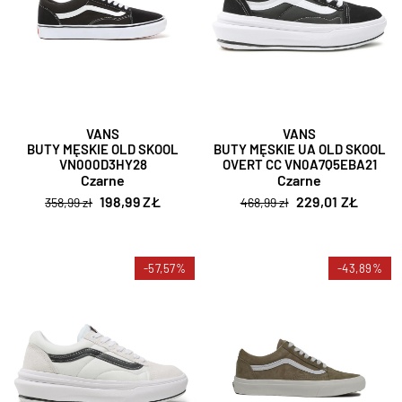
VANS
VANS
BUTY MĘSKIE OLD SKOOL
BUTY MĘSKIE UA OLD SKOOL
VN000D3HY28
OVERT CC VN0A7Q5EBA21
Czarne
Czarne
198,99 ZŁ
229,01 ZŁ
358,99 zł
468,99 zł
-57,57%
-43,89%