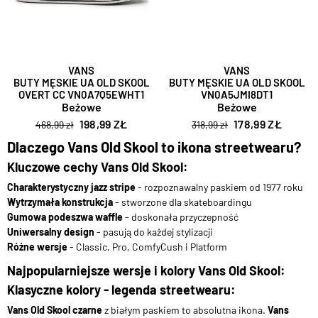
VANS
VANS
BUTY MĘSKIE UA OLD SKOOL
BUTY MĘSKIE UA OLD SKOOL
OVERT CC VN0A7Q5EWHT1
VN0A5JMI8DT1
Beżowe
Beżowe
198,99 ZŁ
178,99 ZŁ
468,99 zł
318,99 zł
Dlaczego Vans Old Skool to ikona streetwearu?
Kluczowe cechy Vans Old Skool:
Charakterystyczny jazz stripe
- rozpoznawalny paskiem od 1977 roku
Wytrzymała konstrukcja
- stworzone dla skateboardingu
Gumowa podeszwa waffle
- doskonała przyczepność
Uniwersalny design
- pasują do każdej stylizacji
Różne wersje
- Classic, Pro, ComfyCush i Platform
Najpopularniejsze wersje i kolory Vans Old Skool:
Klasyczne kolory - legenda streetwearu:
Vans Old Skool czarne
z białym paskiem to absolutna ikona.
Vans