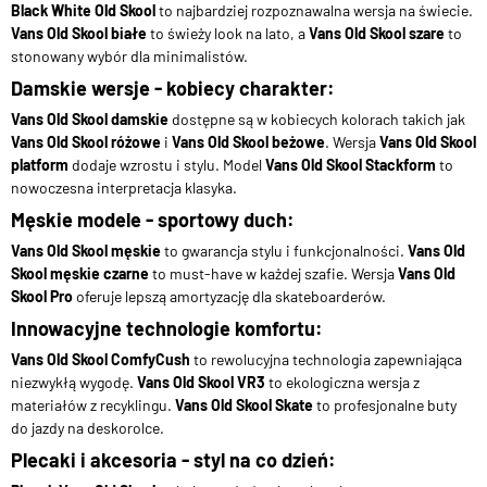
Black White Old Skool
to najbardziej rozpoznawalna wersja na świecie.
Vans Old Skool białe
to świeży look na lato, a
Vans Old Skool szare
to
stonowany wybór dla minimalistów.
Damskie wersje - kobiecy charakter:
Vans Old Skool damskie
dostępne są w kobiecych kolorach takich jak
Vans Old Skool różowe
i
Vans Old Skool beżowe
. Wersja
Vans Old Skool
platform
dodaje wzrostu i stylu. Model
Vans Old Skool Stackform
to
nowoczesna interpretacja klasyka.
Męskie modele - sportowy duch:
Vans Old Skool męskie
to gwarancja stylu i funkcjonalności.
Vans Old
Skool męskie czarne
to must-have w każdej szafie. Wersja
Vans Old
Skool Pro
oferuje lepszą amortyzację dla skateboarderów.
Innowacyjne technologie komfortu:
Vans Old Skool ComfyCush
to rewolucyjna technologia zapewniająca
niezwykłą wygodę.
Vans Old Skool VR3
to ekologiczna wersja z
materiałów z recyklingu.
Vans Old Skool Skate
to profesjonalne buty
do jazdy na deskorolce.
Plecaki i akcesoria - styl na co dzień: