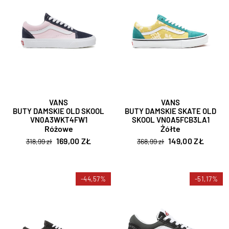
VANS
VANS
BUTY DAMSKIE OLD SKOOL
BUTY DAMSKIE SKATE OLD
VN0A3WKT4FW1
SKOOL VN0A5FCB3LA1
Różowe
Żółte
169,00 ZŁ
149,00 ZŁ
318,99 zł
368,99 zł
-44,57%
-51,17%