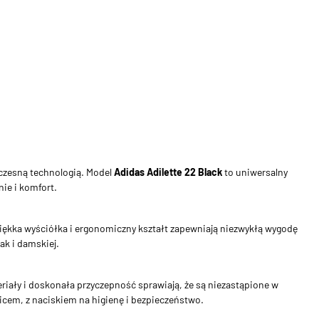
czesną technologią. Model
Adidas Adilette 22 Black
to uniwersalny
ie i komfort.
iękka wyściółka i ergonomiczny kształt zapewniają niezwykłą wygodę
ak i damskiej.
eriały i doskonała przyczepność sprawiają, że są niezastąpione w
icem, z naciskiem na higienę i bezpieczeństwo.