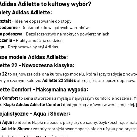
Adidas Adilette to kultowy wybór?
lety Adidas Adilette:
ształt
- Idealne dopasowanie do stopy
doodporne
- Doskonałe do wilgotnych warunków
wa podeszwa
- Bezpieczeństwo na mokrych powierzchniach
czeniu
- Praktyczność na co dzień
gn
- Rozpoznawalny styl Adidas
sze modele Adidas Adilette:
lette 22 - Nowoczesna klasyka:
e 22
to najnowsza odsłona kultowego modelu, która łączy tradycję z nowo
znym czarnym kolorze.
Adilette 22 Slides
oferują jeszcze lepsze dopasowan
lette Comfort - Maksymalna wygoda:
e Comfort
to seria stworzona z myślą o najwyższym komforcie noszenia. M
ń.
Klapki Adidas Adilette Comfort
dostępne są zarówno w wersji męskiej, j
jalistyczne - Aqua i Shower:
e Aqua
to idealne klapki na basen, plażę czy do sauny. Szybkoschnące mat
 Adilette Shower
zostały zaprojektowane specjalnie do użytku pod pryszn