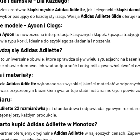
ie i damskie - Dla każdego:
dziesz zarówno
klapki męskie Adidas Adilette
, jak i eleganckie
klapki dams
wybór pasujący do każdej stylizacji. Wersja
Adidas Adilette Slide
oferuje ła
e modele - Ayoon i Clogs:
e Ayoon
to nowoczesna interpretacja klasycznych klapek, łącząca tradycy
wie typu korki, idealne do szybkiego zakładania i noszenia.
dzą się Adidas Adilette?
to uniwersalne obuwie, które sprawdza się w wielu sytuacjach: na basenie
ne obuwie domowe. Ich wodoodporność i antypoślizgowe właściwości czy
 i materiały:
ele
Adidas Adilette
wykonane są z wysokiej jakości materiałów odpornych 
zwa z przyczepnym bieżnikiem gwarantuje stabilność na mokrych powierz
iaru:
dilette 22 rozmiarówka
jest standardowa i odpowiada typowym rozmiarom
ępnej przy każdym produkcie.
arto kupić Adidas Adilette w Monotox?
 partner oferujemy oryginalne
Adidas Adilette
w najlepszych cenach. Zapew
doradztwo i szybką dostawę.