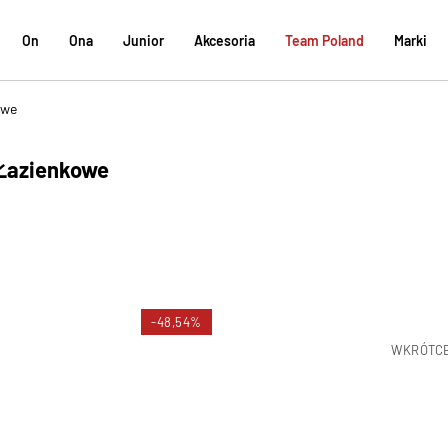
On
Ona
Junior
Akcesoria
Team Poland
Marki
owe
 Łazienkowe
-48,54%
WKRÓTCE