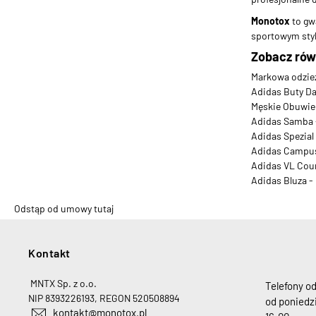
Monotox
to gw
sportowym sty
Zobacz rów
Markowa odzie
Adidas Buty Da
Męskie Obuwie 
Adidas Samba -
Adidas Spezial 
Adidas Campus 
Adidas VL Cour
Adidas Bluza -
Odstąp od umowy tutaj
Kontakt
H
MNTX Sp. z o.o.
Telefony o
NIP 8393226193, REGON 520508894
od poniedzi
kontakt@monotox.pl