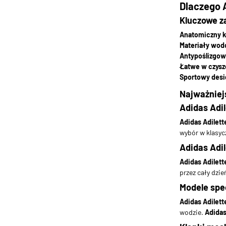
Dlaczego 
Kluczowe za
Anatomiczny k
Materiały wo
Antypoślizgo
Łatwe w czysz
Sportowy desi
Najważniej
Adidas Adi
Adidas Adilett
wybór w klasyc
Adidas Adi
Adidas Adilett
przez cały dzie
Modele spec
Adidas Adilett
wodzie.
Adidas