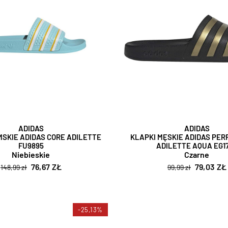
ADIDAS
ADIDAS
MSKIE ADIDAS CORE ADILETTE
KLAPKI MĘSKIE ADIDAS PE
FU9895
ADILETTE AQUA EG1
Niebieskie
Czarne
76,67 ZŁ
79,03 ZŁ
148,99 zł
99,99 zł
-25,13%