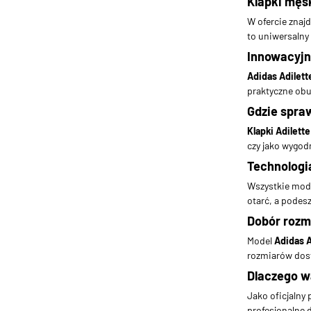
Klapki męsk
W ofercie znaj
to uniwersalny 
Innowacyjn
Adidas Adilett
praktyczne obu
Gdzie spraw
Klapki Adilette
czy jako wygod
Technologia
Wszystkie mod
otarć, a podes
Dobór rozm
Model
Adidas A
rozmiarów dost
Dlaczego w
Jako oficjalny
profesjonalne 