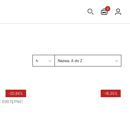
0
4
Nazwa, A do Z
-20,96%
-18,35%
 DOSTĘPNE!