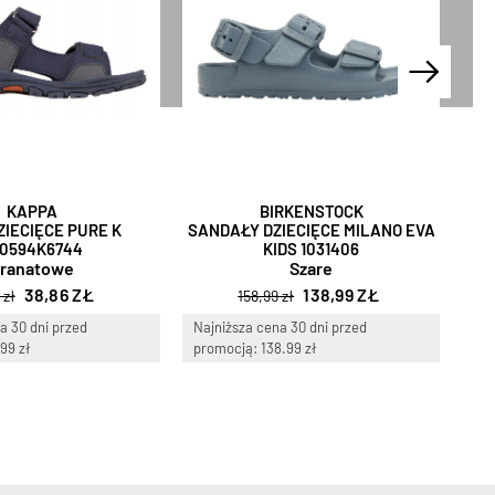
KAPPA
BIRKENSTOCK
ZIECIĘCE PURE K
SANDAŁY DZIECIĘCE MILANO EVA
SAN
0594K6744
KIDS 1031406
ranatowe
Szare
38,86 ZŁ
138,99 ZŁ
 zł
158,99 zł
a 30 dni przed
Najniższa cena 30 dni przed
Naj
99 zł
promocją: 138.99 zł
pro