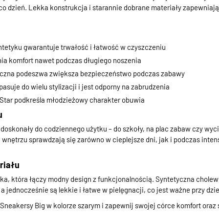
 co dzień. Lekka konstrukcja i starannie dobrane materiały zapewnia
tetyku gwarantuje trwałość i łatwość w czyszczeniu
ia komfort nawet podczas długiego noszenia
tyczna podeszwa zwiększa bezpieczeństwo podczas zabawy
pasuje do wielu stylizacji i jest odporny na zabrudzenia
 Star podkreśla młodzieżowy charakter obuwia
u
doskonały do codziennego użytku – do szkoły, na plac zabaw czy wyci
nętrzu sprawdzają się zarówno w cieplejsze dni, jak i podczas inte
riału
ka, która łączy modny design z funkcjonalnością. Syntetyczna chole
a jednocześnie są lekkie i łatwe w pielęgnacji, co jest ważne przy dz
Sneakersy Big w kolorze szarym i zapewnij swojej córce komfort oraz 