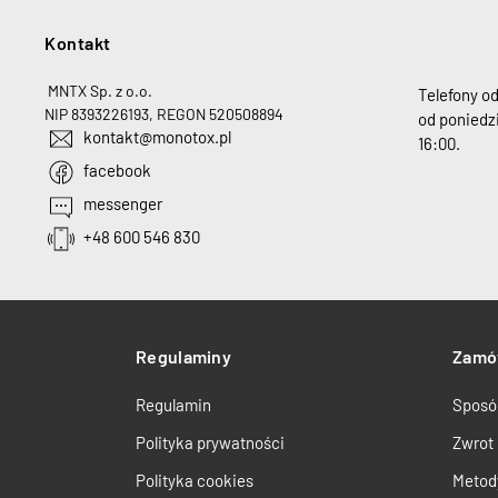
Kontakt
H
MNTX Sp. z o.o.
Telefony o
NIP 8393226193, REGON 520508894
od poniedzi
kontakt@monotox.pl
16:00.
facebook
messenger
+48 600 546 830
Regulaminy
Zamó
Regulamin
Sposó
Polityka prywatności
Zwrot
Polityka cookies
Metod