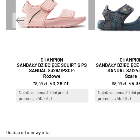
CHAMPION
CHAMPIO
SANDAŁY DZIECIĘCE SQUIRT G PS
SANDAŁY DZIECIĘCE 
SANDAL S32631PS014
SANDAL S3124
Różowe
Szare
40,28 ZŁ
45,3
78,99 zł
88,99 zł
Najniższa cena 30 dni przed
Najniższa cena 30 dni p
promocją: 40.28 zł
promocją: 45.38 zł
Odstąp od umowy tutaj