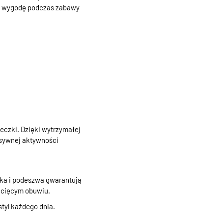
ją wygodę podczas zabawy
eczki. Dzięki wytrzymałej
nsywnej aktywności
wka i podeszwa gwarantują
iecięcym obuwiu.
styl każdego dnia.