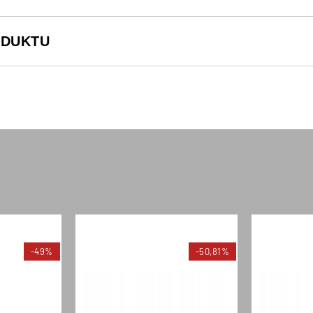
ODUKTU
-49%
-50,81%