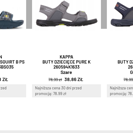
N
KAPPA
SQUIRT B PS
BUTY DZIECIĘCE PURE K
BUTY D
3BS035
260594K1633
26
Szare
G
8 ZŁ
38,86 ZŁ
78,99 zł
78,99
rzed
Najniższa cena 30 dni przed
Najniższa cen
promocją: 78.99 zł
promocją: 78.