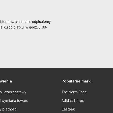
dbieramy, a na maile odpisujemy
ałku do piątku, w godz. 8:00-
wienia
Popularne marki
b i czas dostawy
The North Face
 i wymiana towaru
Adidas Terrex
y płatności
Eastpak