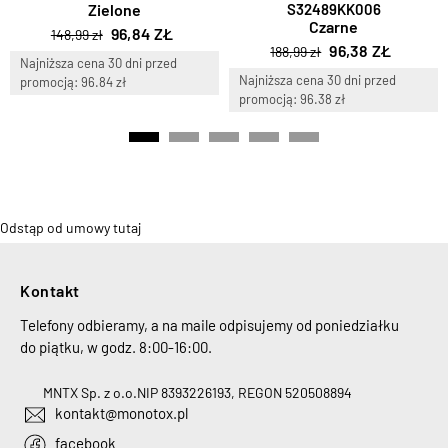
Zielone
S32489KK006
Czarne
96,84 ZŁ
148,99 zł
96,38 ZŁ
188,99 zł
Najniższa cena 30 dni przed
Najniższa cena 30 dni przed
promocją: 96.84 zł
promocją: 96.38 zł
Odstąp od umowy tutaj
Kontakt
Telefony odbieramy, a na maile odpisujemy od poniedziałku
do piątku, w godz. 8:00-16:00.
MNTX Sp. z o.o.
NIP 8393226193, REGON 520508894
kontakt@monotox.pl
facebook