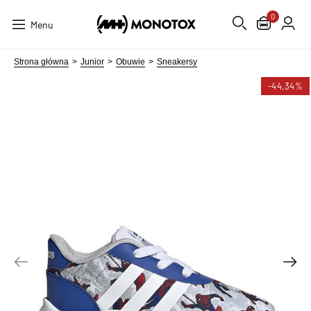
0
Menu
Strona główna
Junior
Obuwie
Sneakersy
-44,34%