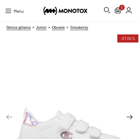
0
Menu
Strona główna
Junior
Obuwie
Sneakersy
-37,04%