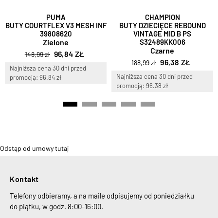
PUMA
CHAMPION
BUTY COURTFLEX V3 MESH INF
BUTY DZIECIĘCE REBOUND
39808620
VINTAGE MID B PS
Zielone
S32489KK006
Czarne
96,84 ZŁ
148,99 zł
96,38 ZŁ
188,99 zł
Najniższa cena 30 dni przed
Najniższa cena 30 dni przed
promocją: 96.84 zł
promocją: 96.38 zł
Odstąp od umowy tutaj
Kontakt
Telefony odbieramy, a na maile odpisujemy od poniedziałku
do piątku, w godz. 8:00-16:00.