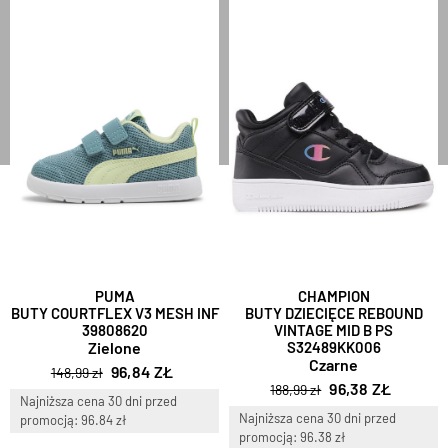
PUMA
CHAMPION
BUTY COURTFLEX V3 MESH INF
BUTY DZIECIĘCE REBOUND
39808620
VINTAGE MID B PS
Zielone
S32489KK006
Czarne
96,84 ZŁ
148,99 zł
96,38 ZŁ
188,99 zł
Najniższa cena 30 dni przed
Najniższa cena 30 dni przed
promocją: 96.84 zł
promocją: 96.38 zł