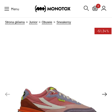
0
Menu
Strona główna
Junior
Obuwie
Sneakersy
-51,34%