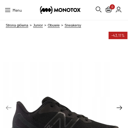
0
Menu
Strona główna
Junior
Obuwie
Sneakersy
-43,11%