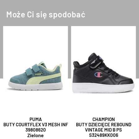
Może Ci się spodobać
PUMA
CHAMPION
BUTY COURTFLEX V3 MESH INF
BUTY DZIECIĘCE REBOUND
39808620
VINTAGE MID B PS
Zielone
S32489KK006